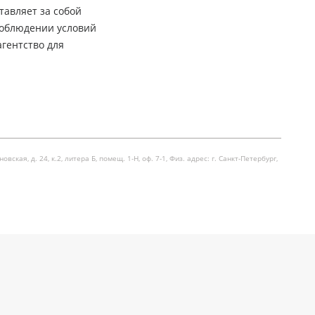
тавляет за собой
соблюдении условий
гентство для
я, д. 24, к.2, литера Б, помещ. 1-Н, оф. 7-1, Физ. адрес: г. Санкт-Петербург,