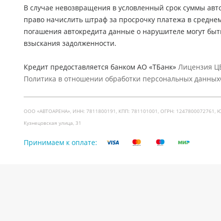
В случае невозвращения в условленный срок суммы авто
право начислить штраф за просрочку платежа в средне
погашения автокредита данные о нарушителе могут быт
взыскания задолженности.
Кредит предоставляется банком АО «ТБанк»
Лицензия ЦБ
Политика в отношении обработки персональных данных
ООО «АВТОАРЕНА», ИНН: 7811800191, КПП: 781101001, ОГРН: 1247800072761, Юр. ад
Кузнецовская улица, 31
Принимаем к оплате: