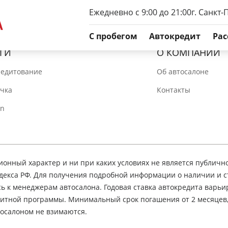
Ежедневно с 9:00 до 21:00
г. Санкт-
C пробегом
Автокредит
Рас
ГИ
О КОМПАНИИ
редитование
Об автосалоне
очка
Контакты
In
нный характер и ни при каких условиях не является публичн
декса РФ. Для получения подробной информации о наличии и 
сь к менеджерам автосалона. Годовая ставка автокредита варьир
едитной программы. Минимальный срок погашения от 2 месяцев
осалоном не взимаются.