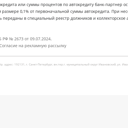
кредита или суммы процентов по автокредиту банк-партнер ос
м размере 0,1% от первоначальной суммы автокредита. При не
ь переданы в специальный реестр должников и коллекторское а
 РФ № 2673 от 09.07.2024
.
Согласие на рекламную рассылку
рес: 192131, г. Санкт-Петербург, вн.тер.г. муниципальный округ Ивановский, ул. Ивановска