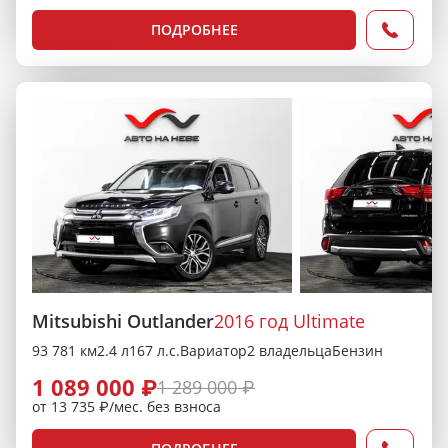
ПОДРОБНЕЕ
Mitsubishi Outlander
2016 год Ultimate
93 781 км
2.4 л
167 л.с.
Вариатор
2 владельца
Бензин
1 089 000 ₽
1 289 000 ₽
от 13 735 ₽/мес. без взноса