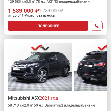
129 583 км
3.0 л
178 л.с.
АКПП
3 владельца
Бензин
1 589 000 ₽
1 789 000 ₽
от 20 041 ₽/мес. без взноса
ПОДРОБНЕЕ
Mitsubishi ASX
2021 год
58 713 км
2.0 л
150 л.с.
Вариатор
2 владельца
Бензин