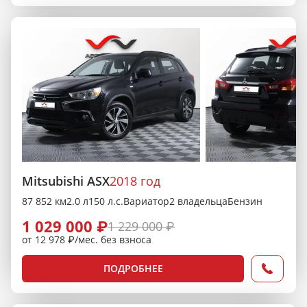
Mitsubishi ASX
2018 год
87 852 км
2.0 л
150 л.с.
Вариатор
2 владельца
Бензин
1 029 000 ₽
1 229 000 ₽
от 12 978 ₽/мес. без взноса
ПОДРОБНЕЕ