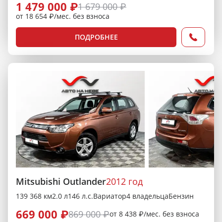
1 479 000 ₽
1 679 000 ₽
от 18 654 ₽/мес. без взноса
ПОДРОБНЕЕ
Mitsubishi Outlander
2012 год
139 368 км
2.0 л
146 л.с.
Вариатор
4 владельца
Бензин
669 000 ₽
869 000 ₽
от 8 438 ₽/мес. без взноса