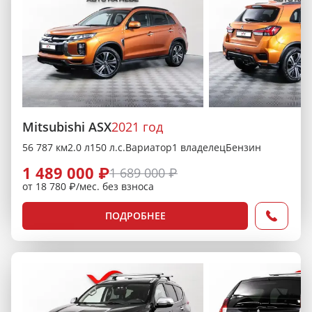
Mitsubishi ASX
2021 год
56 787 км
2.0 л
150 л.с.
Вариатор
1 владелец
Бензин
1 489 000 ₽
1 689 000 ₽
от 18 780 ₽/мес. без взноса
ПОДРОБНЕЕ