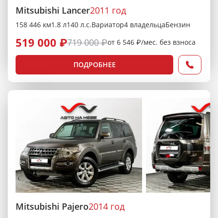
Mitsubishi Lancer
2011 год
158 446 км
1.8 л
140 л.с.
Вариатор
4 владельца
Бензин
519 000 ₽
719 000 ₽
от 6 546 ₽/мес. без взноса
ПОДРОБНЕЕ
Mitsubishi Pajero
2014 год