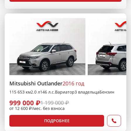
Mitsubishi Outlander
2016 год
115 653 км
2.0 л
146 л.с.
Вариатор
3 владельца
Бензин
999 000 ₽
1 199 000 ₽
от 12 600 ₽/мес. без взноса
ПОДРОБНЕЕ