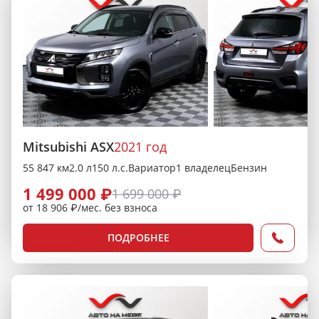
Mitsubishi ASX
2021 год
55 847 км
2.0 л
150 л.с.
Вариатор
1 владелец
Бензин
1 499 000 ₽
1 699 000 ₽
от 18 906 ₽/мес. без взноса
ПОДРОБНЕЕ