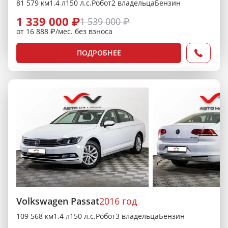
81 579 км
1.4 л
150 л.с.
Робот
2 владельца
Бензин
1 339 000 ₽
1 539 000 ₽
от 16 888 ₽/мес. без взноса
ПОДРОБНЕЕ
Volkswagen Passat
2016 год
109 568 км
1.4 л
150 л.с.
Робот
3 владельца
Бензин