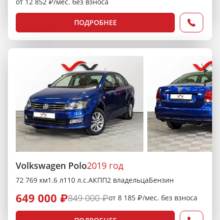
от 12 852 ₽/мес. без взноса
ПОДРОБНЕЕ
Volkswagen Polo
2019 год
72 769 км
1.6 л
110 л.с.
АКПП
2 владельца
Бензин
649 000 ₽
849 000 ₽
от 8 185 ₽/мес. без взноса