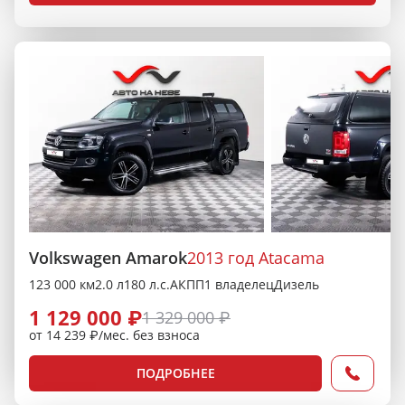
Volkswagen Amarok
2013 год Atacama
123 000 км
2.0 л
180 л.с.
АКПП
1 владелец
Дизель
1 129 000 ₽
1 329 000 ₽
от 14 239 ₽/мес. без взноса
ПОДРОБНЕЕ