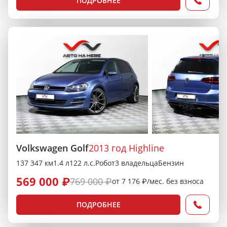
ПОДРОБНЕЕ
Volkswagen Golf
2013 год Highline
137 347 км
1.4 л
122 л.с.
Робот
3 владельца
Бензин
569 000 ₽
769 000 ₽
от 7 176 ₽/мес. без взноса
ПОДРОБНЕЕ