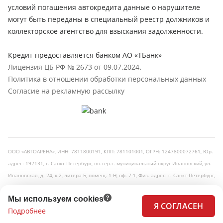
условий погашения автокредита данные о нарушителе
могут быть переданы в специальный реестр должников и
коллекторское агентство для взыскания задолженности.
Кредит предоставляется банком АО «ТБанк»
Лицензия ЦБ РФ № 2673 от 09.07.2024
.
Политика в отношении обработки персональных данных
Согласие на рекламную рассылку
ООО «АВТОАРЕНА», ИНН: 7811800191, КПП: 781101001, ОГРН: 1247800072761, Юр.
адрес: 192131, г. Санкт-Петербург, вн.тер.г. муниципальный округ Ивановский, ул.
Ивановская, д. 24, к.2, литера Б, помещ. 1-Н, оф. 7-1, Физ. адрес: г. Санкт-Петербург,
Кузнецовская улица, 31
Мы используем cookies
Я СОГЛАСЕН
Принимаем к оплате:
Подробнее