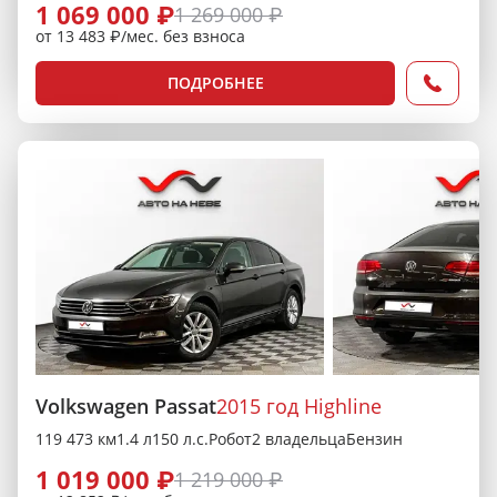
1 069 000 ₽
1 269 000 ₽
от 13 483 ₽/мес. без взноса
ПОДРОБНЕЕ
Volkswagen Passat
2015 год Highline
119 473 км
1.4 л
150 л.с.
Робот
2 владельца
Бензин
1 019 000 ₽
1 219 000 ₽