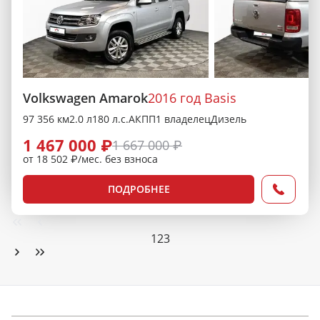
Volkswagen Amarok
2016 год Basis
97 356 км
2.0 л
180 л.с.
АКПП
1 владелец
Дизель
1 467 000 ₽
1 667 000 ₽
от 18 502 ₽/мес. без взноса
ПОДРОБНЕЕ
1
2
3