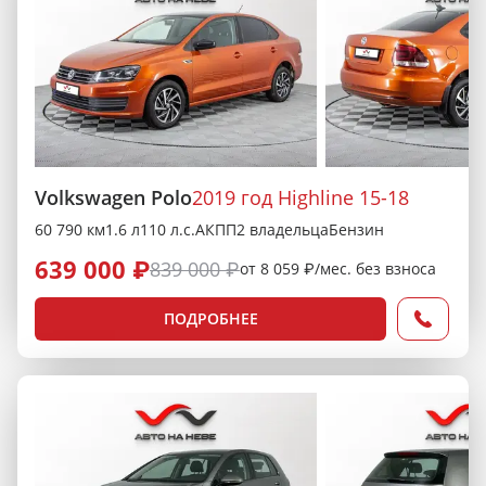
Volkswagen Polo
2019 год Highline 15-18
60 790 км
1.6 л
110 л.с.
АКПП
2 владельца
Бензин
639 000 ₽
839 000 ₽
от 8 059 ₽/мес. без взноса
ПОДРОБНЕЕ