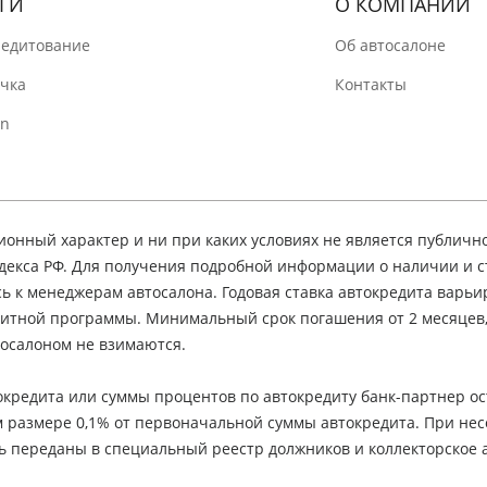
ГИ
О КОМПАНИИ
редитование
Об автосалоне
очка
Контакты
In
нный характер и ни при каких условиях не является публичн
декса РФ. Для получения подробной информации о наличии и 
сь к менеджерам автосалона. Годовая ставка автокредита варьир
едитной программы. Минимальный срок погашения от 2 месяцев
осалоном не взимаются.
кредита или суммы процентов по автокредиту банк-партнер ос
м размере 0,1% от первоначальной суммы автокредита. При не
ь переданы в специальный реестр должников и коллекторское а