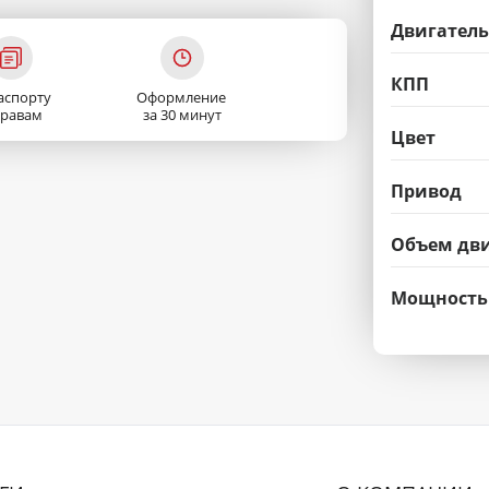
Двигатель
КПП
аспорту
Оформление
правам
за 30 минут
Цвет
Привод
Объем дви
Мощность