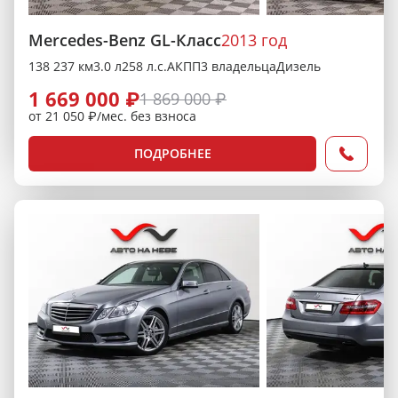
Mercedes-Benz GL-Класс
2013 год
138 237 км
3.0 л
258 л.с.
АКПП
3 владельца
Дизель
1 669 000 ₽
1 869 000 ₽
от 21 050 ₽/мес. без взноса
ПОДРОБНЕЕ