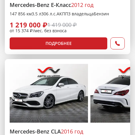
Mercedes-Benz E-Класс
2012 год
147 856 км
3.5 л
306 л.с.
АКПП
3 владельца
Бензин
1 219 000 ₽
1 419 000 ₽
от 15 374 ₽/мес. без взноса
ПОДРОБНЕЕ
Mercedes-Benz CLA
2016 год