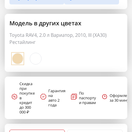
Модель в других цветах
Toyota RAV4, 2.0 л Вариатор, 2010, III (XA30)
Рестайлинг
Скидка
при
Гарантия
покупке
По
на
Оформлени
в
паспорту
авто 2
за 30 минут
кредит
и правам
года
до 300
000 ₽