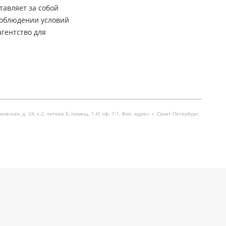
тавляет за собой
соблюдении условий
гентство для
я, д. 24, к.2, литера Б, помещ. 1-Н, оф. 7-1, Физ. адрес: г. Санкт-Петербург,