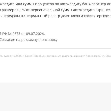
кредита или суммы процентов по автокредиту банк-партнер ос
м размере 0,1% от первоначальной суммы автокредита. При не
ь переданы в специальный реестр должников и коллекторское а
 РФ № 2673 от 09.07.2024
.
Согласие на рекламную рассылку
рес: 192131, г. Санкт-Петербург, вн.тер.г. муниципальный округ Ивановский, ул. Ивановска