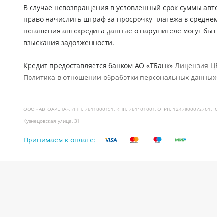
В случае невозвращения в условленный срок суммы авто
право начислить штраф за просрочку платежа в средне
погашения автокредита данные о нарушителе могут быт
взыскания задолженности.
Кредит предоставляется банком АО «ТБанк»
Лицензия ЦБ
Политика в отношении обработки персональных данных
ООО «АВТОАРЕНА», ИНН: 7811800191, КПП: 781101001, ОГРН: 1247800072761, Юр. ад
Кузнецовская улица, 31
Принимаем к оплате: