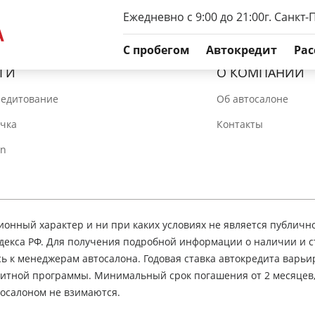
Ежедневно с 9:00 до 21:00
г. Санкт-
C пробегом
Автокредит
Рас
ГИ
О КОМПАНИИ
редитование
Об автосалоне
очка
Контакты
In
нный характер и ни при каких условиях не является публичн
декса РФ. Для получения подробной информации о наличии и 
сь к менеджерам автосалона. Годовая ставка автокредита варьир
едитной программы. Минимальный срок погашения от 2 месяцев
осалоном не взимаются.