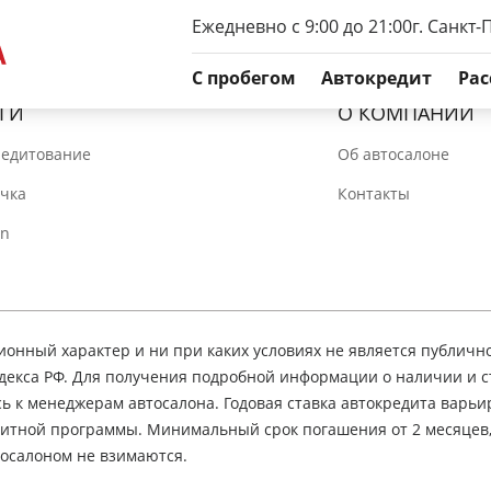
Ежедневно с 9:00 до 21:00
г. Санкт-
C пробегом
Автокредит
Рас
ГИ
О КОМПАНИИ
редитование
Об автосалоне
очка
Контакты
In
нный характер и ни при каких условиях не является публичн
декса РФ. Для получения подробной информации о наличии и 
сь к менеджерам автосалона. Годовая ставка автокредита варьир
едитной программы. Минимальный срок погашения от 2 месяцев
осалоном не взимаются.