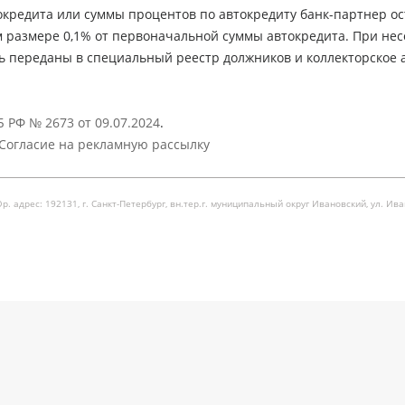
кредита или суммы процентов по автокредиту банк-партнер ос
м размере 0,1% от первоначальной суммы автокредита. При не
ь переданы в специальный реестр должников и коллекторское а
 РФ № 2673 от 09.07.2024
.
Согласие на рекламную рассылку
рес: 192131, г. Санкт-Петербург, вн.тер.г. муниципальный округ Ивановский, ул. Ивановска