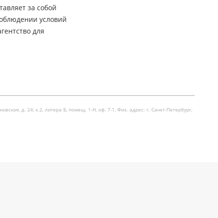
тавляет за собой
соблюдении условий
гентство для
я, д. 24, к.2, литера Б, помещ. 1-Н, оф. 7-1, Физ. адрес: г. Санкт-Петербург,