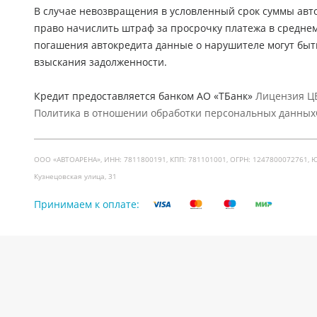
В случае невозвращения в условленный срок суммы авто
право начислить штраф за просрочку платежа в средне
погашения автокредита данные о нарушителе могут быт
взыскания задолженности.
Кредит предоставляется банком АО «ТБанк»
Лицензия ЦБ
Политика в отношении обработки персональных данных
ООО «АВТОАРЕНА», ИНН: 7811800191, КПП: 781101001, ОГРН: 1247800072761, Юр. ад
Кузнецовская улица, 31
Принимаем к оплате: