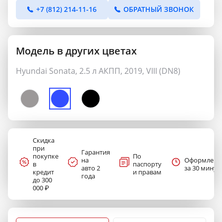
+7 (812) 214-11-16
ОБРАТНЫЙ ЗВОНОК
Модель в других цветах
Hyundai Sonata, 2.5 л АКПП, 2019, VIII (DN8)
Скидка
при
Гарантия
покупке
По
на
Оформлени
в
паспорту
авто 2
за 30 минут
кредит
и правам
года
до 300
000 ₽