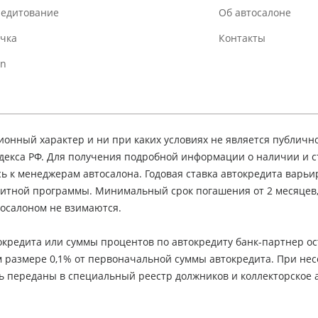
редитование
Об автосалоне
очка
Контакты
In
нный характер и ни при каких условиях не является публичн
декса РФ. Для получения подробной информации о наличии и 
сь к менеджерам автосалона. Годовая ставка автокредита варьир
едитной программы. Минимальный срок погашения от 2 месяцев
осалоном не взимаются.
кредита или суммы процентов по автокредиту банк-партнер ос
м размере 0,1% от первоначальной суммы автокредита. При не
ь переданы в специальный реестр должников и коллекторское а