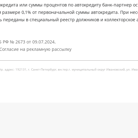
кредита или суммы процентов по автокредиту банк-партнер ос
м размере 0,1% от первоначальной суммы автокредита. При не
ь переданы в специальный реестр должников и коллекторское а
 РФ № 2673 от 09.07.2024
.
Согласие на рекламную рассылку
рес: 192131, г. Санкт-Петербург, вн.тер.г. муниципальный округ Ивановский, ул. Ивановска