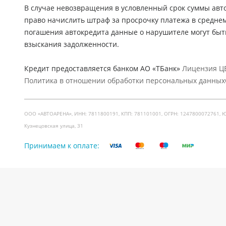
В случае невозвращения в условленный срок суммы авто
право начислить штраф за просрочку платежа в средне
погашения автокредита данные о нарушителе могут быт
взыскания задолженности.
Кредит предоставляется банком АО «ТБанк»
Лицензия ЦБ
Политика в отношении обработки персональных данных
ООО «АВТОАРЕНА», ИНН: 7811800191, КПП: 781101001, ОГРН: 1247800072761, Юр. ад
Кузнецовская улица, 31
Принимаем к оплате: