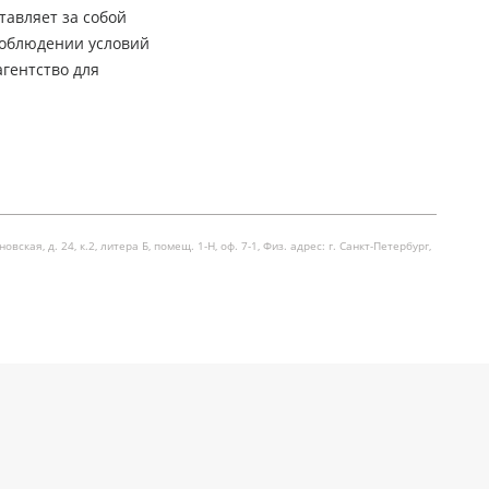
тавляет за собой
соблюдении условий
гентство для
я, д. 24, к.2, литера Б, помещ. 1-Н, оф. 7-1, Физ. адрес: г. Санкт-Петербург,