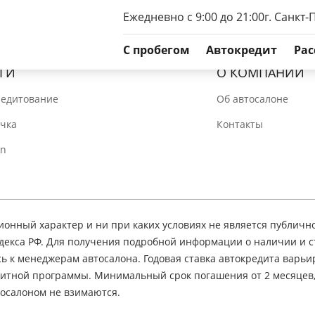
Ежедневно с 9:00 до 21:00
г. Санкт-
C пробегом
Автокредит
Рас
ГИ
О КОМПАНИИ
редитование
Об автосалоне
очка
Контакты
In
нный характер и ни при каких условиях не является публичн
декса РФ. Для получения подробной информации о наличии и 
сь к менеджерам автосалона. Годовая ставка автокредита варьир
едитной программы. Минимальный срок погашения от 2 месяцев
осалоном не взимаются.