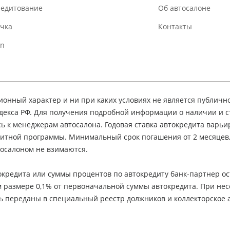
редитование
Об автосалоне
очка
Контакты
In
нный характер и ни при каких условиях не является публичн
декса РФ. Для получения подробной информации о наличии и 
сь к менеджерам автосалона. Годовая ставка автокредита варьир
едитной программы. Минимальный срок погашения от 2 месяцев
осалоном не взимаются.
кредита или суммы процентов по автокредиту банк-партнер ос
м размере 0,1% от первоначальной суммы автокредита. При не
ь переданы в специальный реестр должников и коллекторское а