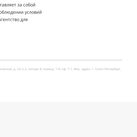
тавляет за собой
соблюдении условий
гентство для
я, д. 24, к.2, литера Б, помещ. 1-Н, оф. 7-1, Физ. адрес: г. Санкт-Петербург,