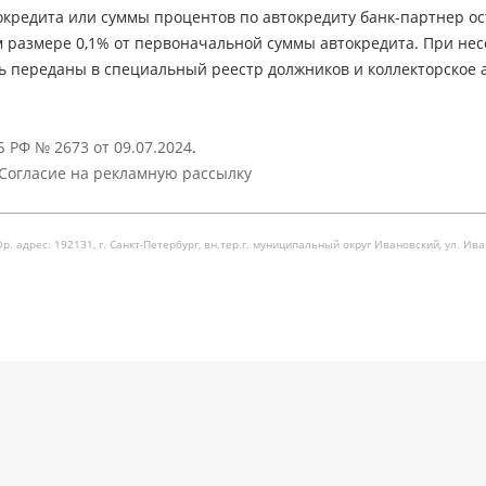
кредита или суммы процентов по автокредиту банк-партнер ос
м размере 0,1% от первоначальной суммы автокредита. При не
ь переданы в специальный реестр должников и коллекторское а
 РФ № 2673 от 09.07.2024
.
Согласие на рекламную рассылку
рес: 192131, г. Санкт-Петербург, вн.тер.г. муниципальный округ Ивановский, ул. Ивановска