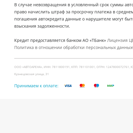
В случае невозвращения в условленный срок суммы авто
право начислить штраф за просрочку платежа в средне
погашения автокредита данные о нарушителе могут быт
взыскания задолженности.
Кредит предоставляется банком АО «ТБанк»
Лицензия ЦБ
Политика в отношении обработки персональных данных
ООО «АВТОАРЕНА», ИНН: 7811800191, КПП: 781101001, ОГРН: 1247800072761, Юр. ад
Кузнецовская улица, 31
Принимаем к оплате: