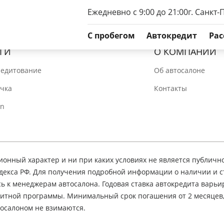
Ежедневно с 9:00 до 21:00
г. Санкт-
C пробегом
Автокредит
Рас
ГИ
О КОМПАНИИ
редитование
Об автосалоне
очка
Контакты
In
нный характер и ни при каких условиях не является публичн
декса РФ. Для получения подробной информации о наличии и 
сь к менеджерам автосалона. Годовая ставка автокредита варьир
едитной программы. Минимальный срок погашения от 2 месяцев
осалоном не взимаются.