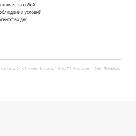
тавляет за собой
соблюдении условий
гентство для
я, д. 24, к.2, литера Б, помещ. 1-Н, оф. 7-1, Физ. адрес: г. Санкт-Петербург,