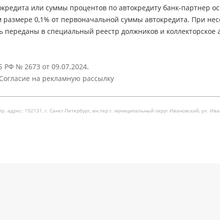
кредита или суммы процентов по автокредиту банк-партнер ос
м размере 0,1% от первоначальной суммы автокредита. При не
ь переданы в специальный реестр должников и коллекторское а
 РФ № 2673 от 09.07.2024
.
Согласие на рекламную рассылку
рес: 192131, г. Санкт-Петербург, вн.тер.г. муниципальный округ Ивановский, ул. Ивановска