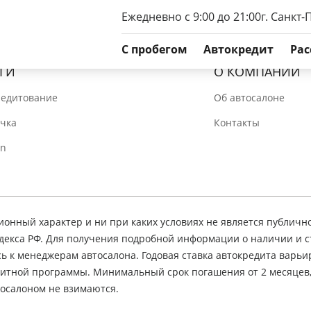
Ежедневно с 9:00 до 21:00
г. Санкт-
C пробегом
Автокредит
Рас
ГИ
О КОМПАНИИ
редитование
Об автосалоне
очка
Контакты
In
нный характер и ни при каких условиях не является публичн
декса РФ. Для получения подробной информации о наличии и 
сь к менеджерам автосалона. Годовая ставка автокредита варьир
едитной программы. Минимальный срок погашения от 2 месяцев
осалоном не взимаются.