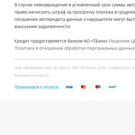
В случае невозвращения в условленный срок суммы авто
право начислить штраф за просрочку платежа в средне
погашения автокредита данные о нарушителе могут быт
взыскания задолженности.
Кредит предоставляется банком АО «ТБанк»
Лицензия ЦБ
Политика в отношении обработки персональных данных
ООО «АВТОАРЕНА», ИНН: 7811800191, КПП: 781101001, ОГРН: 1247800072761, Юр. ад
Кузнецовская улица, 31
Принимаем к оплате: