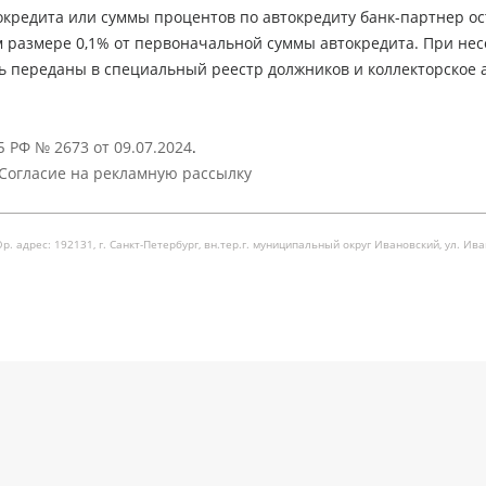
кредита или суммы процентов по автокредиту банк-партнер ос
м размере 0,1% от первоначальной суммы автокредита. При не
ь переданы в специальный реестр должников и коллекторское а
 РФ № 2673 от 09.07.2024
.
Согласие на рекламную рассылку
рес: 192131, г. Санкт-Петербург, вн.тер.г. муниципальный округ Ивановский, ул. Ивановска