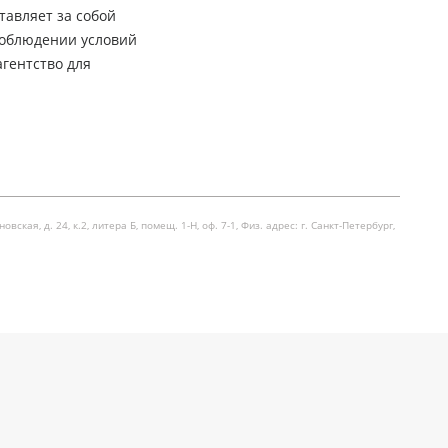
тавляет за собой
соблюдении условий
гентство для
я, д. 24, к.2, литера Б, помещ. 1-Н, оф. 7-1, Физ. адрес: г. Санкт-Петербург,