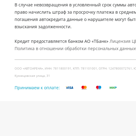
В случае невозвращения в условленный срок суммы авто
право начислить штраф за просрочку платежа в средне
погашения автокредита данные о нарушителе могут быт
взыскания задолженности.
Кредит предоставляется банком АО «ТБанк»
Лицензия ЦБ
Политика в отношении обработки персональных данных
ООО «АВТОАРЕНА», ИНН: 7811800191, КПП: 781101001, ОГРН: 1247800072761, Юр. ад
Кузнецовская улица, 31
Принимаем к оплате: