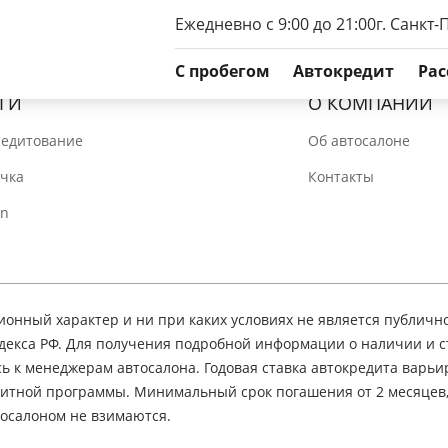
Ежедневно с 9:00 до 21:00
г. Санкт-
C пробегом
Автокредит
Рас
ГИ
О КОМПАНИИ
редитование
Об автосалоне
очка
Контакты
In
нный характер и ни при каких условиях не является публичн
декса РФ. Для получения подробной информации о наличии и 
сь к менеджерам автосалона. Годовая ставка автокредита варьир
едитной программы. Минимальный срок погашения от 2 месяцев
осалоном не взимаются.