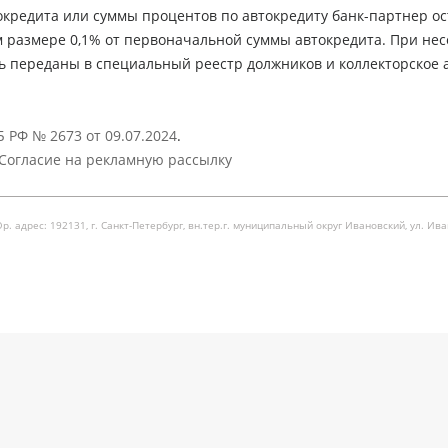
кредита или суммы процентов по автокредиту банк-партнер ос
м размере 0,1% от первоначальной суммы автокредита. При не
ь переданы в специальный реестр должников и коллекторское а
 РФ № 2673 от 09.07.2024
.
Согласие на рекламную рассылку
рес: 192131, г. Санкт-Петербург, вн.тер.г. муниципальный округ Ивановский, ул. Ивановска