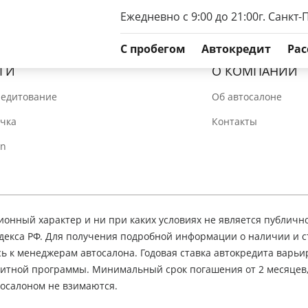
Ежедневно с 9:00 до 21:00
г. Санкт-
C пробегом
Автокредит
Рас
ГИ
О КОМПАНИИ
редитование
Об автосалоне
очка
Контакты
In
нный характер и ни при каких условиях не является публичн
декса РФ. Для получения подробной информации о наличии и 
сь к менеджерам автосалона. Годовая ставка автокредита варьир
едитной программы. Минимальный срок погашения от 2 месяцев
осалоном не взимаются.