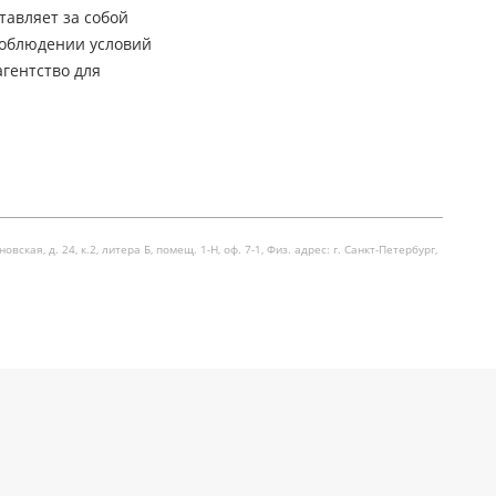
тавляет за собой
соблюдении условий
гентство для
я, д. 24, к.2, литера Б, помещ. 1-Н, оф. 7-1, Физ. адрес: г. Санкт-Петербург,