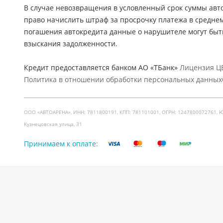
В случае невозвращения в условленный срок суммы авто
право начислить штраф за просрочку платежа в средне
погашения автокредита данные о нарушителе могут быт
взыскания задолженности.
Кредит предоставляется банком АО «ТБанк»
Лицензия ЦБ
Политика в отношении обработки персональных данных
ООО «АВТОАРЕНА», ИНН: 7811800191, КПП: 781101001, ОГРН: 1247800072761, Юр. ад
Кузнецовская улица, 31
Принимаем к оплате: