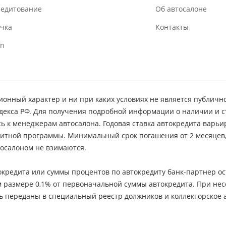
редитование
Об автосалоне
очка
Контакты
In
нный характер и ни при каких условиях не является публичн
декса РФ. Для получения подробной информации о наличии и 
сь к менеджерам автосалона. Годовая ставка автокредита варьир
едитной программы. Минимальный срок погашения от 2 месяцев
осалоном не взимаются.
кредита или суммы процентов по автокредиту банк-партнер ос
м размере 0,1% от первоначальной суммы автокредита. При не
ь переданы в специальный реестр должников и коллекторское а