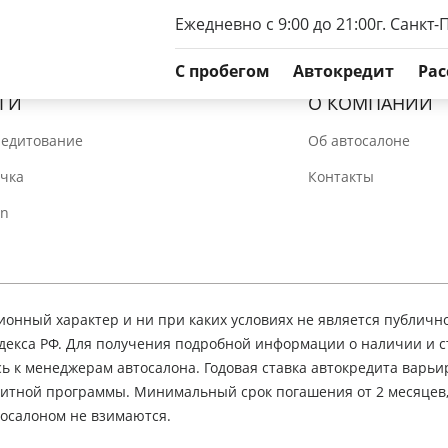
Ежедневно с 9:00 до 21:00
г. Санкт-
C пробегом
Автокредит
Рас
ГИ
О КОМПАНИИ
редитование
Об автосалоне
очка
Контакты
In
нный характер и ни при каких условиях не является публичн
декса РФ. Для получения подробной информации о наличии и 
сь к менеджерам автосалона. Годовая ставка автокредита варьир
едитной программы. Минимальный срок погашения от 2 месяцев
осалоном не взимаются.