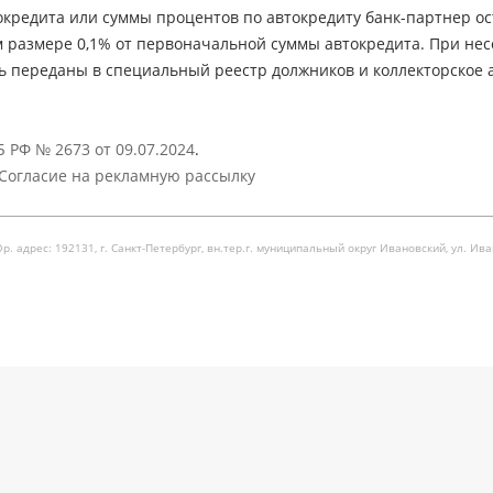
кредита или суммы процентов по автокредиту банк-партнер ос
м размере 0,1% от первоначальной суммы автокредита. При не
ь переданы в специальный реестр должников и коллекторское а
 РФ № 2673 от 09.07.2024
.
Согласие на рекламную рассылку
рес: 192131, г. Санкт-Петербург, вн.тер.г. муниципальный округ Ивановский, ул. Ивановска