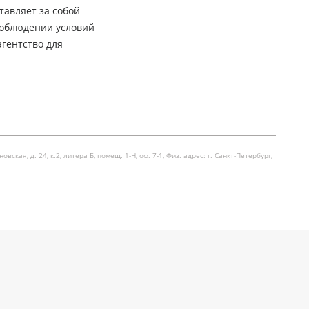
тавляет за собой
соблюдении условий
гентство для
я, д. 24, к.2, литера Б, помещ. 1-Н, оф. 7-1, Физ. адрес: г. Санкт-Петербург,