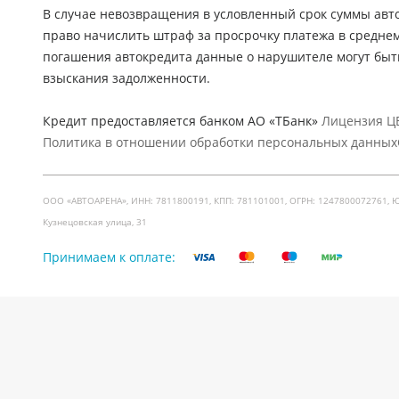
В случае невозвращения в условленный срок суммы авто
право начислить штраф за просрочку платежа в средне
погашения автокредита данные о нарушителе могут быт
взыскания задолженности.
Кредит предоставляется банком АО «ТБанк»
Лицензия ЦБ
Политика в отношении обработки персональных данных
ООО «АВТОАРЕНА», ИНН: 7811800191, КПП: 781101001, ОГРН: 1247800072761, Юр. ад
Кузнецовская улица, 31
Принимаем к оплате: