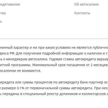
редитование
Об автосалоне
очка
Контакты
In
нный характер и ни при каких условиях не является публичн
декса РФ. Для получения подробной информации о наличии и 
сь к менеджерам автосалона. Годовая ставка автокредита варьир
едитной программы. Минимальный срок погашения от 2 месяцев
осалоном не взимаются.
кредита или суммы процентов по автокредиту банк-партнер ос
м размере 0,1% от первоначальной суммы автокредита. При не
ь переданы в специальный реестр должников и коллекторское а