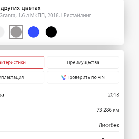
 других цветах
Granta, 1.6 л МКПП, 2018, I Рестайлинг
актеристики
Преимущества
мплектация
Проверить по VIN
ка
2018
73 286 км
а
Лифтбек