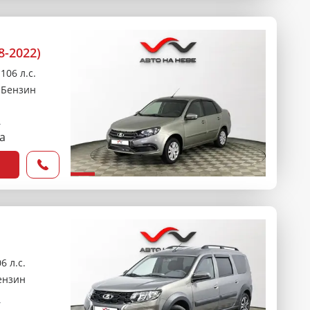
8-2022)
106 л.с.
Бензин
₽
са
6 л.с.
ензин
₽