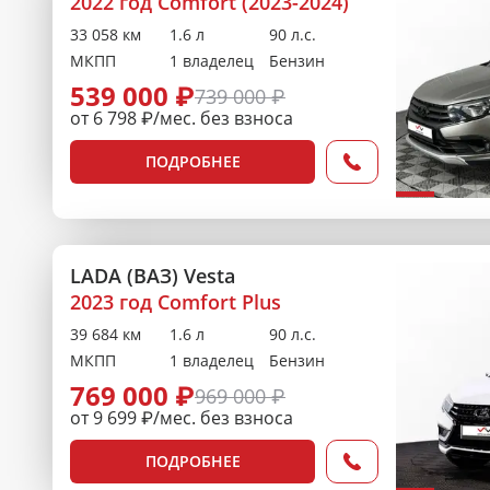
2022 год Comfort (2023-2024)
33 058 км
1.6 л
90 л.с.
МКПП
1 владелец
Бензин
539 000 ₽
739 000 ₽
от 6 798 ₽/мес. без взноса
ПОДРОБНЕЕ
LADA (ВАЗ) Vesta
2023 год Comfort Plus
39 684 км
1.6 л
90 л.с.
МКПП
1 владелец
Бензин
769 000 ₽
969 000 ₽
от 9 699 ₽/мес. без взноса
ПОДРОБНЕЕ