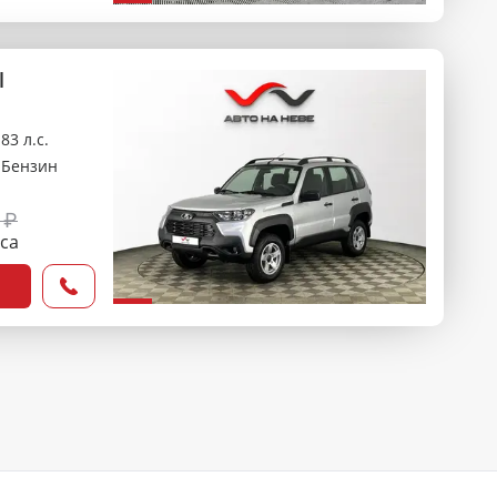
l
83 л.с.
Бензин
 ₽
оса