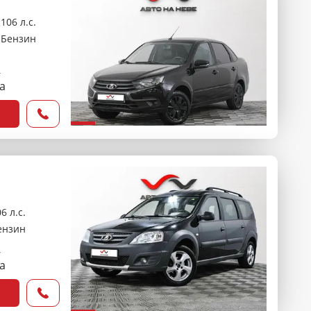
106 л.с.
Бензин
₽
са
6 л.с.
ензин
₽
са