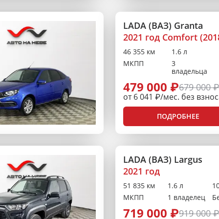
LADA (ВАЗ) Granta
2021 год Comfort (201
46 355 км
1.6 л
МКПП
3
владельца
479 000 ₽
679 000 
от 6 041 ₽/мес. без взно
ПОДРОБНЕЕ
LADA (ВАЗ) Largus
2021 год
51 835 км
1.6 л
10
МКПП
1 владелец
Б
719 000 ₽
919 000 