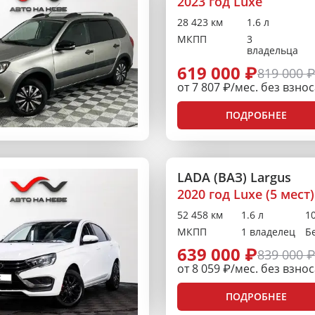
2023 год Luxe
28 423 км
1.6 л
МКПП
3
владельца
619 000 ₽
819 000 
от 7 807 ₽/мес. без взно
ПОДРОБНЕЕ
LADA (ВАЗ) Largus
2020 год Luxe (5 мест)
52 458 км
1.6 л
10
МКПП
1 владелец
Б
639 000 ₽
839 000 
от 8 059 ₽/мес. без взно
ПОДРОБНЕЕ