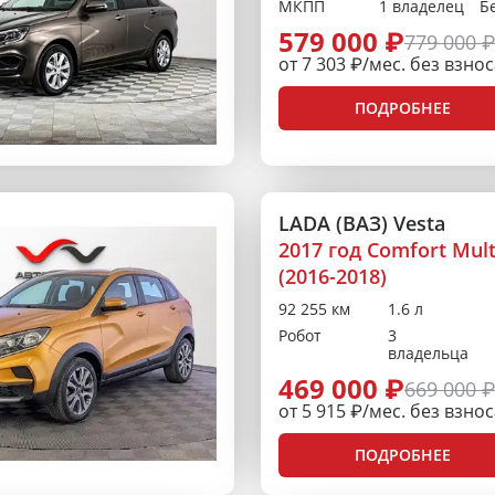
МКПП
1 владелец
Б
579 000 ₽
779 000 
от 7 303 ₽/мес. без взно
ПОДРОБНЕЕ
LADA (ВАЗ) Vesta
2017 год Comfort Mul
(2016-2018)
92 255 км
1.6 л
Робот
3
владельца
469 000 ₽
669 000 
от 5 915 ₽/мес. без взно
ПОДРОБНЕЕ