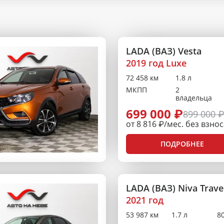
LADA (ВАЗ) Vesta
2019 год Luxe
72 458 км
1.8 л
МКПП
2
владельца
699 000 ₽
899 000 
от 8 816 ₽/мес. без взно
ПОДРОБНЕЕ
LADA (ВАЗ) Niva Trave
2021 год
53 987 км
1.7 л
80