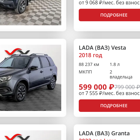
от 9 068 ₽/мес. без взно
ПОДРОБНЕЕ
LADA (ВАЗ) Vesta
2018 год
88 237 км
1.8 л
МКПП
2
владельца
599 000 ₽
799 000 
от 7 555 ₽/мес. без взно
ПОДРОБНЕЕ
LADA (ВАЗ) Granta