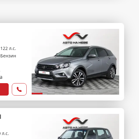
122 л.с.
Бензин
₽
са
l
 л.с.