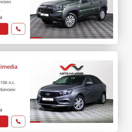
ензин
₽
са
timedia
106 л.с.
Бензин
₽
са