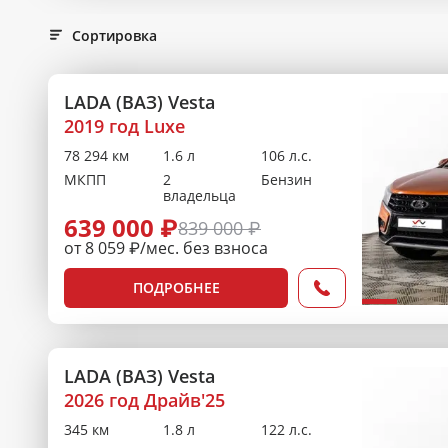
Сортировка
LADA (ВАЗ) Vesta
2019 год Luxe
78 294 км
1.6 л
106 л.с.
МКПП
2
Бензин
владельца
639 000 ₽
839 000 ₽
от 8 059 ₽/мес. без взноса
ПОДРОБНЕЕ
LADA (ВАЗ) Vesta
2026 год Драйв'25
345 км
1.8 л
122 л.с.