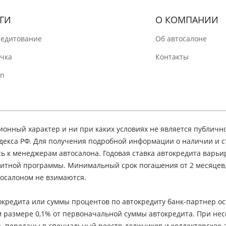
ГИ
О КОМПАНИИ
редитование
Об автосалоне
очка
Контакты
In
нный характер и ни при каких условиях не является публичн
декса РФ. Для получения подробной информации о наличии и 
сь к менеджерам автосалона. Годовая ставка автокредита варьир
едитной программы. Минимальный срок погашения от 2 месяцев
осалоном не взимаются.
кредита или суммы процентов по автокредиту банк-партнер ос
м размере 0,1% от первоначальной суммы автокредита. При не
ь переданы в специальный реестр должников и коллекторское а