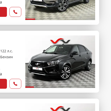
са
122 л.с.
Бензин
₽
са