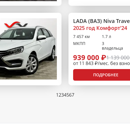
LADA (ВАЗ) Niva Trave
2025 год Комфорт'24
7 457 км
1.7 л
МКПП
3
владельца
939 000 ₽
1 139 000
от 11 843 ₽/мес. без взн
ПОДРОБНЕЕ
1
2
3
4
5
6
7