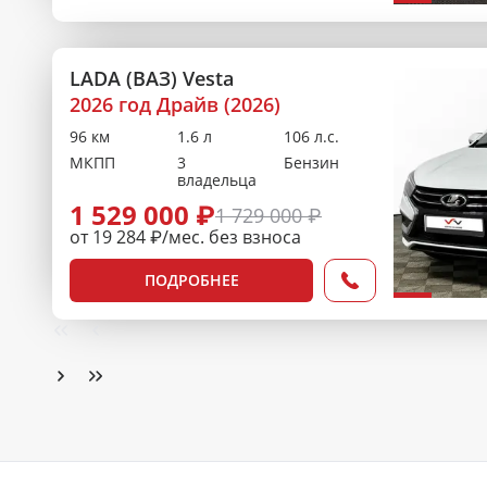
LADA (ВАЗ) Vesta
2026 год Драйв (2026)
96 км
1.6 л
106 л.с.
МКПП
3
Бензин
владельца
1 529 000 ₽
1 729 000 ₽
от 19 284 ₽/мес. без взноса
ПОДРОБНЕЕ