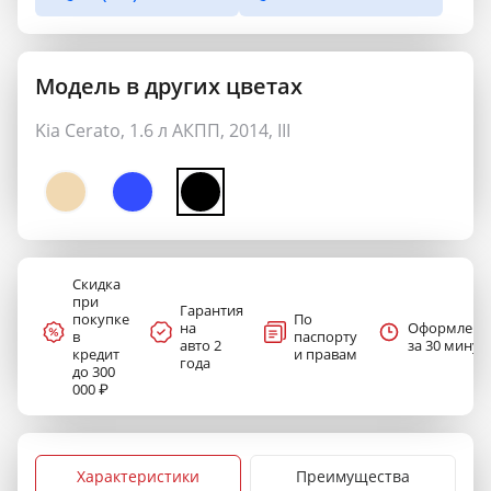
Модель в других цветах
Kia Cerato, 1.6 л АКПП, 2014, III
Скидка
при
Гарантия
покупке
По
на
Оформлени
в
паспорту
авто 2
за 30 минут
кредит
и правам
года
до 300
000 ₽
Характеристики
Преимущества