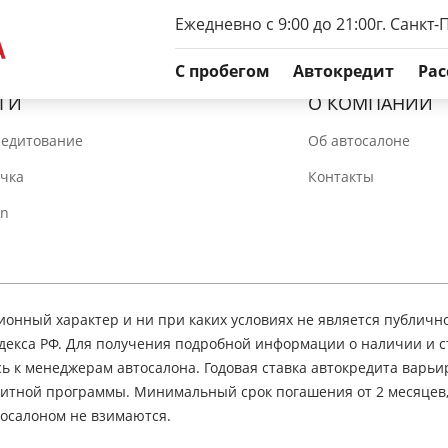
Ежедневно с 9:00 до 21:00
г. Санкт-
C пробегом
Автокредит
Рас
ГИ
О КОМПАНИИ
редитование
Об автосалоне
очка
Контакты
In
нный характер и ни при каких условиях не является публичн
декса РФ. Для получения подробной информации о наличии и 
сь к менеджерам автосалона. Годовая ставка автокредита варьир
едитной программы. Минимальный срок погашения от 2 месяцев
осалоном не взимаются.