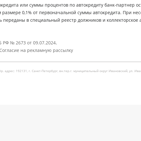
кредита или суммы процентов по автокредиту банк-партнер ос
м размере 0,1% от первоначальной суммы автокредита. При не
ь переданы в специальный реестр должников и коллекторское а
 РФ № 2673 от 09.07.2024
.
Согласие на рекламную рассылку
рес: 192131, г. Санкт-Петербург, вн.тер.г. муниципальный округ Ивановский, ул. Ивановска