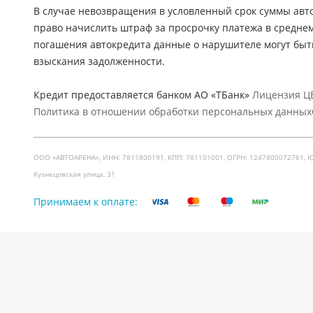
В случае невозвращения в условленный срок суммы авто
право начислить штраф за просрочку платежа в средне
погашения автокредита данные о нарушителе могут быт
взыскания задолженности.
Кредит предоставляется банком АО «ТБанк»
Лицензия ЦБ
Политика в отношении обработки персональных данных
ООО «АВТОАРЕНА», ИНН: 7811800191, КПП: 781101001, ОГРН: 1247800072761, Юр. ад
Кузнецовская улица, 31
Принимаем к оплате: