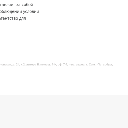
тавляет за собой
соблюдении условий
гентство для
я, д. 24, к.2, литера Б, помещ. 1-Н, оф. 7-1, Физ. адрес: г. Санкт-Петербург,