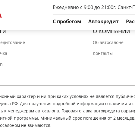
Ежедневно с 9:00 до 21:00
г. Санкт-
C пробегом
Автокредит
Рас
ГИ
О КОМПАНИИ
редитование
Об автосалоне
очка
Контакты
In
нный характер и ни при каких условиях не является публичн
декса РФ. Для получения подробной информации о наличии и 
сь к менеджерам автосалона. Годовая ставка автокредита варьир
едитной программы. Минимальный срок погашения от 2 месяцев
осалоном не взимаются.