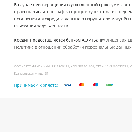
В случае невозвращения в условленный срок суммы авто
право начислить штраф за просрочку платежа в средне
погашения автокредита данные о нарушителе могут быт
взыскания задолженности.
Кредит предоставляется банком АО «ТБанк»
Лицензия ЦБ
Политика в отношении обработки персональных данных
ООО «АВТОАРЕНА», ИНН: 7811800191, КПП: 781101001, ОГРН: 1247800072761, Юр. ад
Кузнецовская улица, 31
Принимаем к оплате: