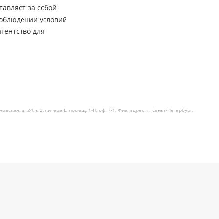
тавляет за собой
соблюдении условий
гентство для
я, д. 24, к.2, литера Б, помещ. 1-Н, оф. 7-1, Физ. адрес: г. Санкт-Петербург,