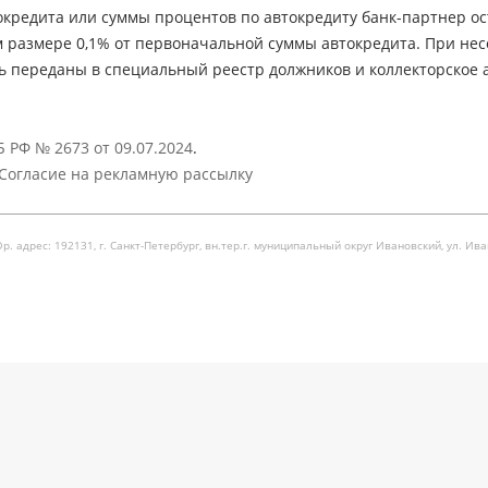
кредита или суммы процентов по автокредиту банк-партнер ос
м размере 0,1% от первоначальной суммы автокредита. При не
ь переданы в специальный реестр должников и коллекторское а
 РФ № 2673 от 09.07.2024
.
Согласие на рекламную рассылку
рес: 192131, г. Санкт-Петербург, вн.тер.г. муниципальный округ Ивановский, ул. Ивановска