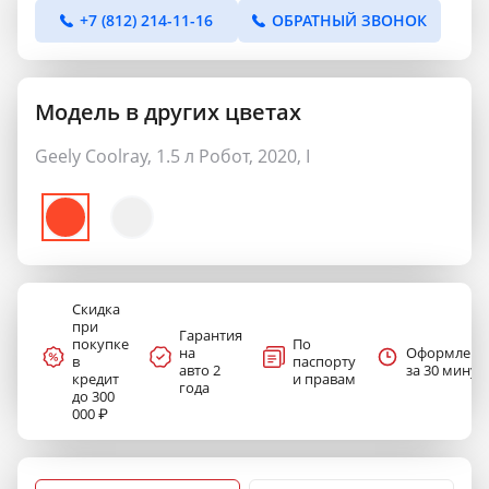
+7 (812) 214-11-16
ОБРАТНЫЙ ЗВОНОК
Модель в других цветах
Geely Coolray, 1.5 л Робот, 2020, I
Скидка
при
Гарантия
покупке
По
на
Оформлени
в
паспорту
авто 2
за 30 минут
кредит
и правам
года
до 300
000 ₽