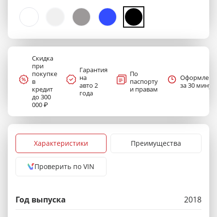
Скидка
при
Гарантия
покупке
По
на
Оформлени
в
паспорту
авто 2
за 30 минут
кредит
и правам
года
до 300
000 ₽
Характеристики
Преимущества
Проверить по VIN
Год выпуска
2018