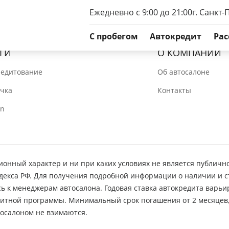
Ежедневно с 9:00 до 21:00
г. Санкт-
C пробегом
Автокредит
Рас
ГИ
О КОМПАНИИ
редитование
Об автосалоне
очка
Контакты
In
нный характер и ни при каких условиях не является публичн
декса РФ. Для получения подробной информации о наличии и 
сь к менеджерам автосалона. Годовая ставка автокредита варьир
едитной программы. Минимальный срок погашения от 2 месяцев
осалоном не взимаются.