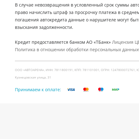
В случае невозвращения в условленный срок суммы авто
право начислить штраф за просрочку платежа в средне
погашения автокредита данные о нарушителе могут быт
взыскания задолженности.
Кредит предоставляется банком АО «ТБанк»
Лицензия ЦБ
Политика в отношении обработки персональных данных
ООО «АВТОАРЕНА», ИНН: 7811800191, КПП: 781101001, ОГРН: 1247800072761, Юр. ад
Кузнецовская улица, 31
Принимаем к оплате: