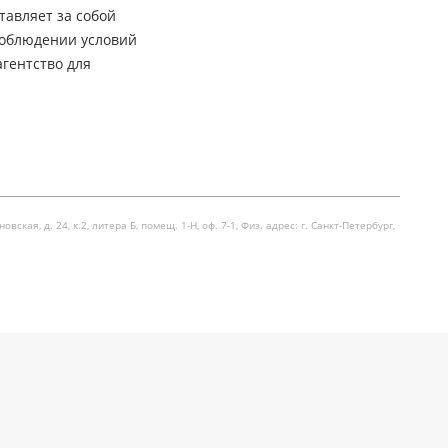
тавляет за собой
соблюдении условий
гентство для
я, д. 24, к.2, литера Б, помещ. 1-Н, оф. 7-1, Физ. адрес: г. Санкт-Петербург,