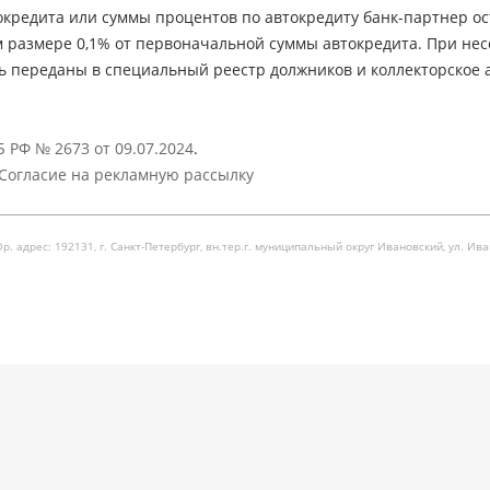
кредита или суммы процентов по автокредиту банк-партнер ос
м размере 0,1% от первоначальной суммы автокредита. При не
ь переданы в специальный реестр должников и коллекторское а
 РФ № 2673 от 09.07.2024
.
Согласие на рекламную рассылку
рес: 192131, г. Санкт-Петербург, вн.тер.г. муниципальный округ Ивановский, ул. Ивановска