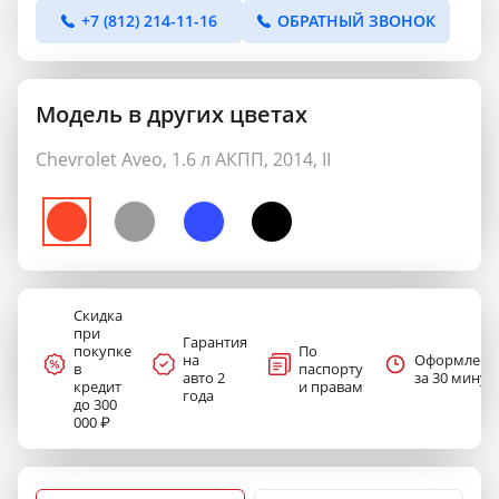
+7 (812) 214-11-16
ОБРАТНЫЙ ЗВОНОК
Модель в других цветах
Chevrolet Aveo, 1.6 л АКПП, 2014, II
Скидка
при
Гарантия
покупке
По
на
Оформлени
в
паспорту
авто 2
за 30 минут
кредит
и правам
года
до 300
000 ₽