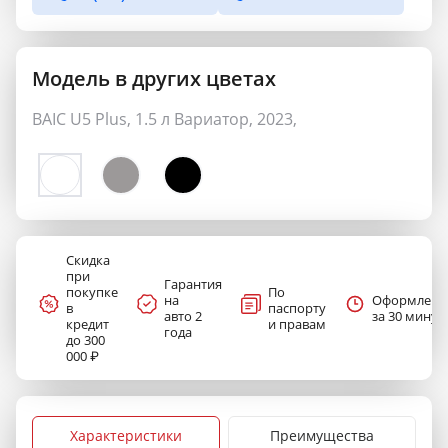
Модель в других цветах
BAIC U5 Plus, 1.5 л Вариатор, 2023,
Скидка
при
Гарантия
покупке
По
на
Оформлени
в
паспорту
авто 2
за 30 минут
кредит
и правам
года
до 300
000 ₽
Характеристики
Преимущества