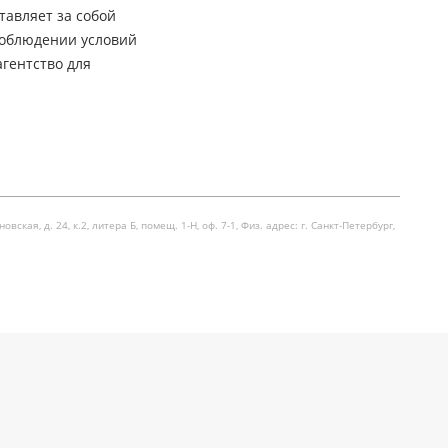
тавляет за собой
соблюдении условий
гентство для
я, д. 24, к.2, литера Б, помещ. 1-Н, оф. 7-1, Физ. адрес: г. Санкт-Петербург,