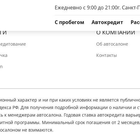
Ежедневно с 9:00 до 21:00
г. Санкт-
C пробегом
Автокредит
Рас
ГИ
О КОМПАНИИ
редитование
Об автосалоне
очка
Контакты
In
нный характер и ни при каких условиях не является публичн
декса РФ. Для получения подробной информации о наличии и 
сь к менеджерам автосалона. Годовая ставка автокредита варьир
едитной программы. Минимальный срок погашения от 2 месяцев
осалоном не взимаются.