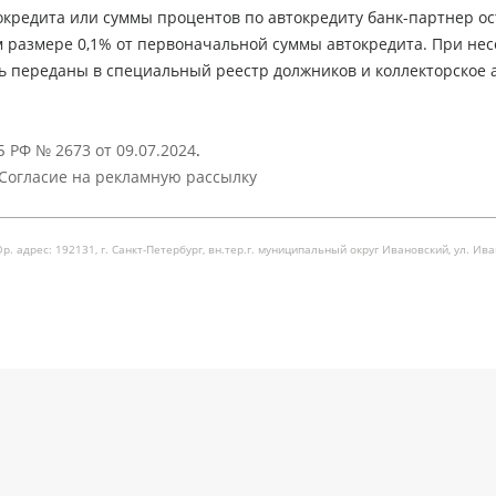
кредита или суммы процентов по автокредиту банк-партнер ос
м размере 0,1% от первоначальной суммы автокредита. При не
ь переданы в специальный реестр должников и коллекторское а
 РФ № 2673 от 09.07.2024
.
Согласие на рекламную рассылку
рес: 192131, г. Санкт-Петербург, вн.тер.г. муниципальный округ Ивановский, ул. Ивановска