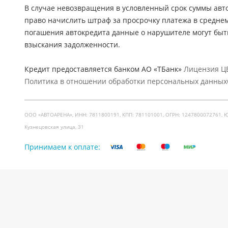
В случае невозвращения в условленный срок суммы авто
право начислить штраф за просрочку платежа в средне
погашения автокредита данные о нарушителе могут быт
взыскания задолженности.
Кредит предоставляется банком АО «ТБанк»
Лицензия ЦБ
Политика в отношении обработки персональных данных
ООО «АВТОАРЕНА», ИНН: 7811800191, КПП: 781101001, ОГРН: 1247800072761, Юр. ад
Кузнецовская улица, 31
Принимаем к оплате: