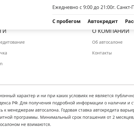
Ежедневно с 9:00 до 21:00
г. Санкт-
C пробегом
Автокредит
Рас
ГИ
О КОМПАНИИ
редитование
Об автосалоне
очка
Контакты
In
нный характер и ни при каких условиях не является публичн
декса РФ. Для получения подробной информации о наличии и 
сь к менеджерам автосалона. Годовая ставка автокредита варьир
едитной программы. Минимальный срок погашения от 2 месяцев
осалоном не взимаются.