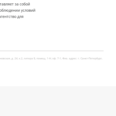
тавляет за собой
соблюдении условий
гентство для
я, д. 24, к.2, литера Б, помещ. 1-Н, оф. 7-1, Физ. адрес: г. Санкт-Петербург,