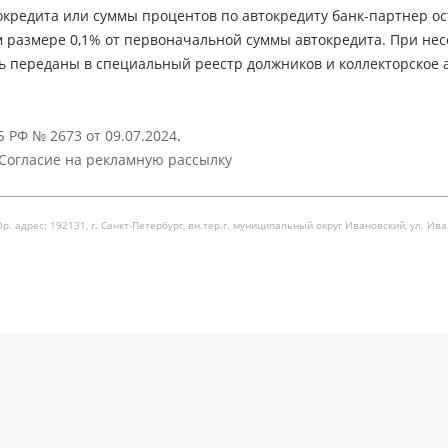
кредита или суммы процентов по автокредиту банк-партнер ос
м размере 0,1% от первоначальной суммы автокредита. При не
ь переданы в специальный реестр должников и коллекторское а
 РФ № 2673 от 09.07.2024
.
Согласие на рекламную рассылку
рес: 192131, г. Санкт-Петербург, вн.тер.г. муниципальный округ Ивановский, ул. Ивановска