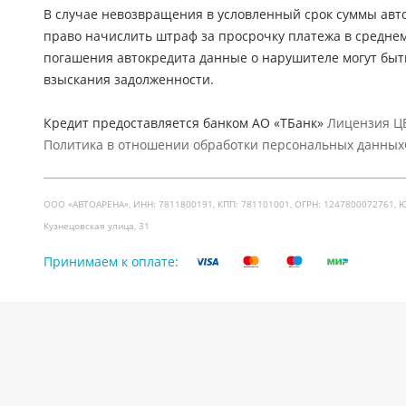
В случае невозвращения в условленный срок суммы авто
право начислить штраф за просрочку платежа в средне
погашения автокредита данные о нарушителе могут быт
взыскания задолженности.
Кредит предоставляется банком АО «ТБанк»
Лицензия ЦБ
Политика в отношении обработки персональных данных
ООО «АВТОАРЕНА», ИНН: 7811800191, КПП: 781101001, ОГРН: 1247800072761, Юр. ад
Кузнецовская улица, 31
Принимаем к оплате: