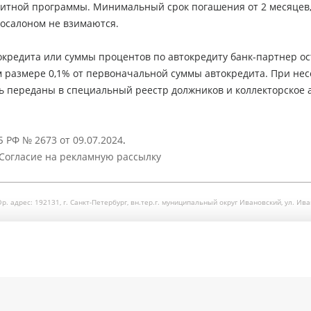
едитной программы. Минимальный срок погашения от 2 месяцев
осалоном не взимаются.
кредита или суммы процентов по автокредиту банк-партнер ос
м размере 0,1% от первоначальной суммы автокредита. При не
ь переданы в специальный реестр должников и коллекторское а
 РФ № 2673 от 09.07.2024
.
Согласие на рекламную рассылку
рес: 192131, г. Санкт-Петербург, вн.тер.г. муниципальный округ Ивановский, ул. Ивановска