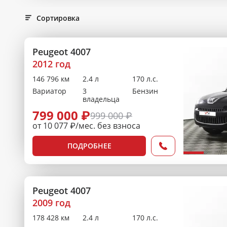
Сортировка
Peugeot 4007
2012 год
146 796 км
2.4 л
170 л.с.
Вариатор
3
Бензин
владельца
799 000 ₽
999 000 ₽
от 10 077 ₽/мес. без взноса
ПОДРОБНЕЕ
Peugeot 4007
2009 год
178 428 км
2.4 л
170 л.с.