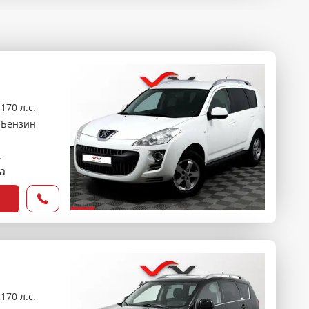
170 л.с.
Бензин
₽
са
170 л.с.