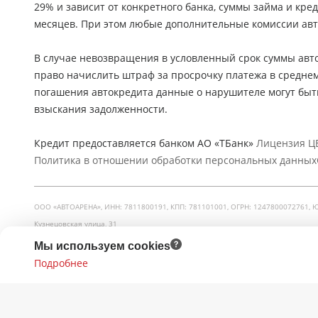
29% и зависит от конкретного банка, суммы займа и кр
месяцев. При этом любые дополнительные комиссии авт
В случае невозвращения в условленный срок суммы авто
право начислить штраф за просрочку платежа в средне
погашения автокредита данные о нарушителе могут быт
взыскания задолженности.
Кредит предоставляется банком АО «ТБанк»
Лицензия ЦБ
Политика в отношении обработки персональных данных
ООО «АВТОАРЕНА», ИНН: 7811800191, КПП: 781101001, ОГРН: 1247800072761, Юр. ад
Кузнецовская улица, 31
Мы используем cookies
Принимаем к оплате:
Подробнее