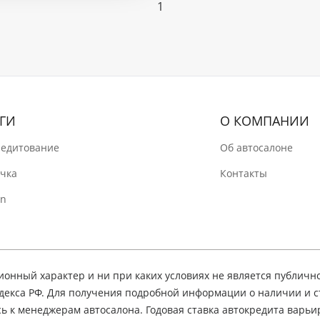
1
ГИ
О КОМПАНИИ
редитование
Об автосалоне
очка
Контакты
In
нный характер и ни при каких условиях не является публичн
декса РФ. Для получения подробной информации о наличии и 
сь к менеджерам автосалона. Годовая ставка автокредита варьир