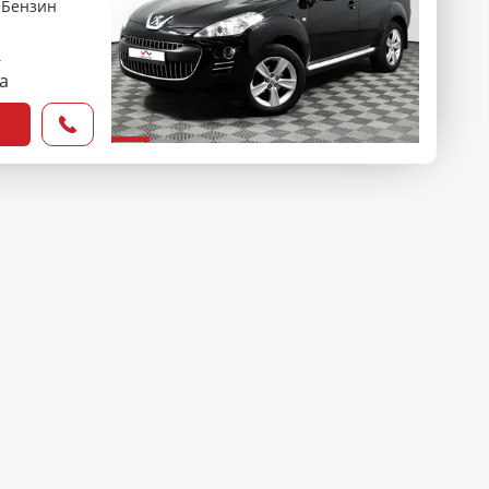
Бензин
₽
са