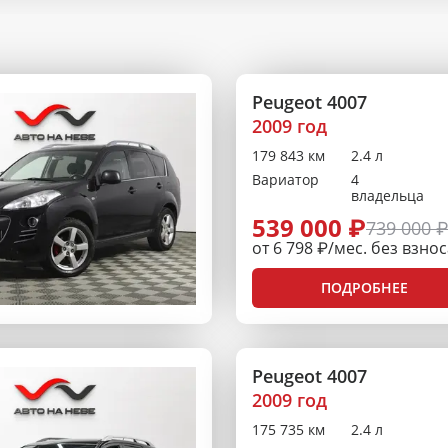
Peugeot 4007
2009 год
179 843 км
2.4 л
Вариатор
4
владельца
539 000 ₽
739 000 
от 6 798 ₽/мес. без взно
ПОДРОБНЕЕ
Peugeot 4007
2009 год
175 735 км
2.4 л