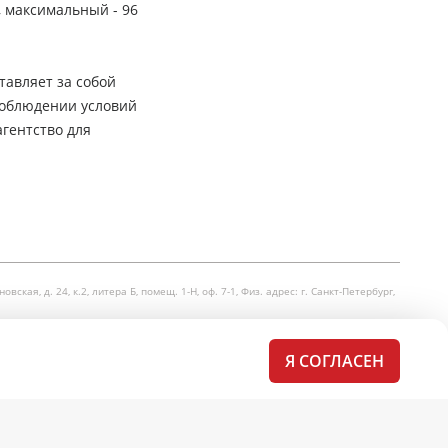
, максимальный - 96
тавляет за собой
соблюдении условий
гентство для
я, д. 24, к.2, литера Б, помещ. 1-Н, оф. 7-1, Физ. адрес: г. Санкт-Петербург,
Я СОГЛАСЕН