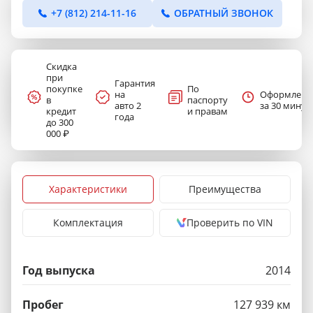
+7 (812) 214-11-16
ОБРАТНЫЙ ЗВОНОК
Скидка
при
Гарантия
покупке
По
на
Оформлени
в
паспорту
авто 2
за 30 минут
кредит
и правам
года
до 300
000 ₽
Характеристики
Преимущества
Комплектация
Проверить по VIN
Год выпуска
2014
Пробег
127 939 км