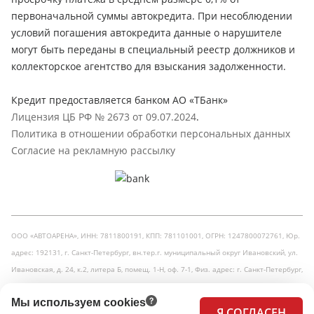
первоначальной суммы автокредита. При несоблюдении
условий погашения автокредита данные о нарушителе
могут быть переданы в специальный реестр должников и
коллекторское агентство для взыскания задолженности.
Кредит предоставляется банком АО «ТБанк»
Лицензия ЦБ РФ № 2673 от 09.07.2024
.
Политика в отношении обработки персональных данных
Согласие на рекламную рассылку
ООО «АВТОАРЕНА», ИНН: 7811800191, КПП: 781101001, ОГРН: 1247800072761, Юр.
адрес: 192131, г. Санкт-Петербург, вн.тер.г. муниципальный округ Ивановский, ул.
Ивановская, д. 24, к.2, литера Б, помещ. 1-Н, оф. 7-1, Физ. адрес: г. Санкт-Петербург,
Кузнецовская улица, 31
Мы используем cookies
Я СОГЛАСЕН
Принимаем к оплате: