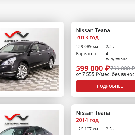
Nissan Teana
2013 год
139 089 км
2.5 л
Вариатор
4
владельца
599 000 ₽
799 000 
от 7 555 ₽/мес. без взно
ПОДРОБНЕЕ
Nissan Teana
2014 год
126 107 км
2.5 л