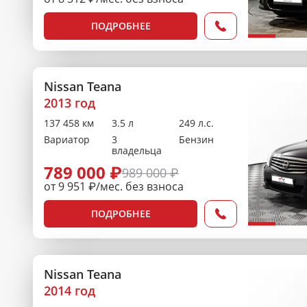
ПОДРОБНЕЕ
Nissan Teana
2013 год
137 458 км
3.5 л
249 л.с.
Вариатор
3
Бензин
владельца
789 000 ₽
989 000 ₽
от 9 951 ₽/мес. без взноса
ПОДРОБНЕЕ
Nissan Teana
2014 год