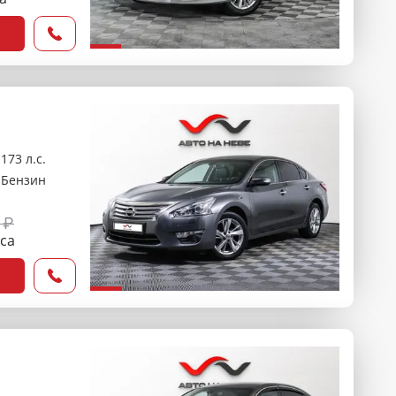
173 л.с.
Бензин
 ₽
оса