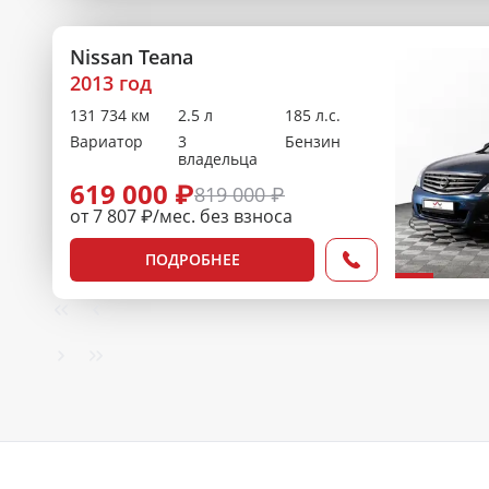
Nissan Teana
2013 год
131 734 км
2.5 л
185 л.с.
Вариатор
3
Бензин
владельца
619 000 ₽
819 000 ₽
от 7 807 ₽/мес. без взноса
ПОДРОБНЕЕ