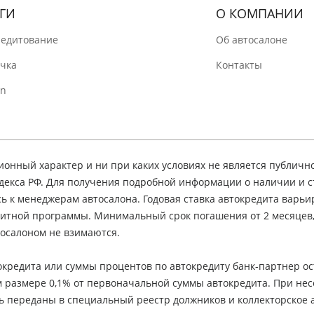
ГИ
О КОМПАНИИ
редитование
Об автосалоне
очка
Контакты
In
нный характер и ни при каких условиях не является публичн
декса РФ. Для получения подробной информации о наличии и 
сь к менеджерам автосалона. Годовая ставка автокредита варьир
едитной программы. Минимальный срок погашения от 2 месяцев
осалоном не взимаются.
кредита или суммы процентов по автокредиту банк-партнер ос
м размере 0,1% от первоначальной суммы автокредита. При не
ь переданы в специальный реестр должников и коллекторское а