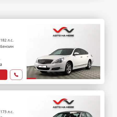
182 л.с.
Бензин
₽
са
173 л.с.