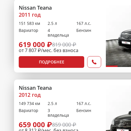
Nissan Teana
2011 год
151 583 км
2.5 л
167 л.с.
Вариатор
4
Бензин
владельца
619 000 ₽
819 000 ₽
от 7 807 ₽/мес. без взноса
ПОДРОБНЕЕ
Nissan Teana
2012 год
149 734 км
2.5 л
167 л.с.
Вариатор
3
Бензин
владельца
659 000 ₽
859 000 ₽
от 8 312 ₽/мес. без взноса