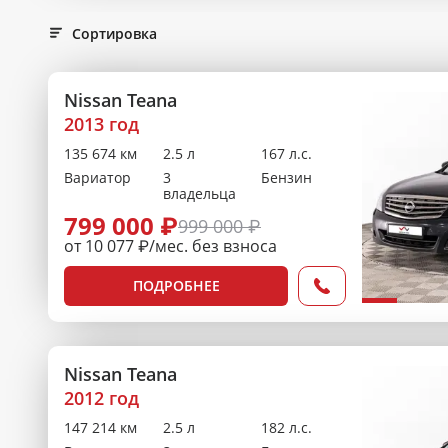
Сортировка
Nissan Teana
2013 год
135 674 км
2.5 л
167 л.с.
Вариатор
3
Бензин
владельца
799 000 ₽
999 000 ₽
от 10 077 ₽/мес. без взноса
ПОДРОБНЕЕ
Nissan Teana
2012 год
147 214 км
2.5 л
182 л.с.