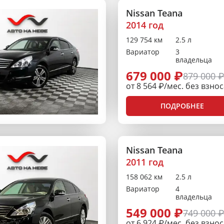
Nissan Teana
2014 год
129 754 км
2.5 л
Вариатор
3
владельца
679 000 ₽
879 000 
от 8 564 ₽/мес. без взно
ПОДРОБНЕЕ
Nissan Teana
2011 год
158 062 км
2.5 л
Вариатор
4
владельца
549 000 ₽
749 000 
от 6 924 ₽/мес. без взно