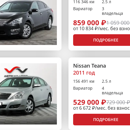
116 346 км
2.5 л
Вариатор
3
владельца
859 000 ₽
1 059 000
от 10 834 ₽/мес. без взн
ПОДРОБНЕЕ
Nissan Teana
2011 год
156 491 км
2.5 л
Вариатор
4
владельца
529 000 ₽
729 000 
от 6 672 ₽/мес. без взно
ПОДРОБНЕЕ