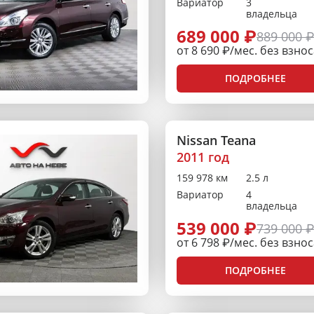
Вариатор
3
владельца
689 000 ₽
889 000 
от 8 690 ₽/мес. без взно
ПОДРОБНЕЕ
Nissan Teana
2011 год
159 978 км
2.5 л
Вариатор
4
владельца
539 000 ₽
739 000 
от 6 798 ₽/мес. без взно
ПОДРОБНЕЕ