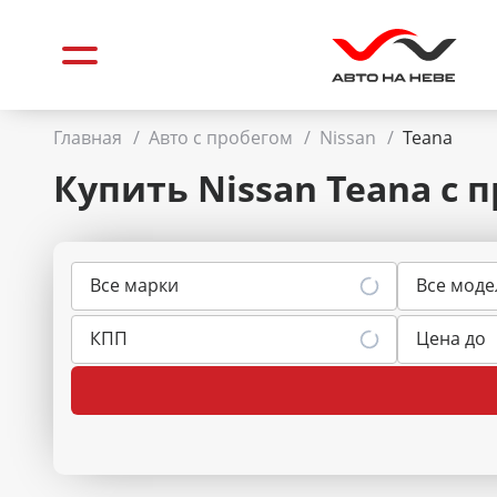
Главная
/
Авто с пробегом
/
Nissan
/
Teana
Купить Nissan Teana
с 
Все марки
Все моде
КПП
Цена до