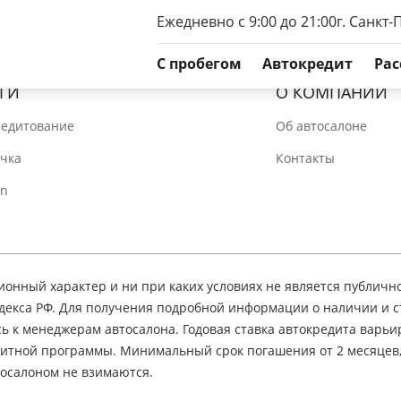
Ежедневно с 9:00 до 21:00
г. Санкт-
C пробегом
Автокредит
Рас
ГИ
О КОМПАНИИ
редитование
Об автосалоне
очка
Контакты
In
нный характер и ни при каких условиях не является публичн
декса РФ. Для получения подробной информации о наличии и 
сь к менеджерам автосалона. Годовая ставка автокредита варьир
едитной программы. Минимальный срок погашения от 2 месяцев
осалоном не взимаются.