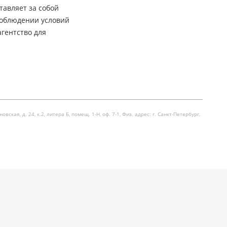
тавляет за собой
соблюдении условий
гентство для
я, д. 24, к.2, литера Б, помещ. 1-Н, оф. 7-1, Физ. адрес: г. Санкт-Петербург,