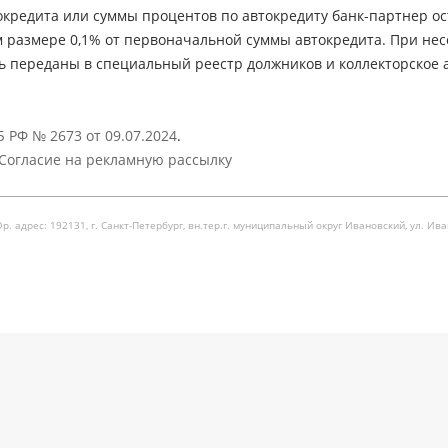
кредита или суммы процентов по автокредиту банк-партнер ос
м размере 0,1% от первоначальной суммы автокредита. При не
ь переданы в специальный реестр должников и коллекторское а
 РФ № 2673 от 09.07.2024
.
Согласие на рекламную рассылку
рес: 192131, г. Санкт-Петербург, вн.тер.г. муниципальный округ Ивановский, ул. Ивановска