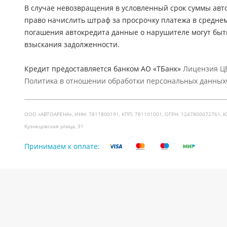
В случае невозвращения в условленный срок суммы авто
право начислить штраф за просрочку платежа в средне
погашения автокредита данные о нарушителе могут быт
взыскания задолженности.
Кредит предоставляется банком АО «ТБанк»
Лицензия ЦБ
Политика в отношении обработки персональных данных
ООО «АВТОАРЕНА», ИНН: 7811800191, КПП: 781101001, ОГРН: 1247800072761, Юр. ад
Кузнецовская улица, 31
Принимаем к оплате: