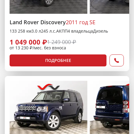
Land Rover Discovery
2011 год SE
133 258 км
3.0 л
245 л.с.
АКПП
4 владельца
Дизель
1 049 000 ₽
1 249 000 ₽
от 13 230 ₽/мес. без взноса
ПОДРОБНЕЕ