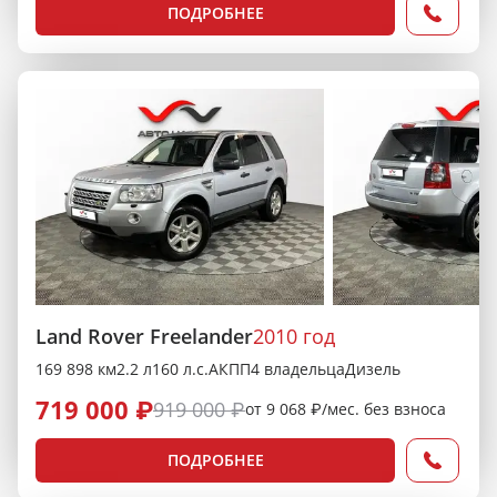
ПОДРОБНЕЕ
Land Rover Freelander
2010 год
169 898 км
2.2 л
160 л.с.
АКПП
4 владельца
Дизель
719 000 ₽
919 000 ₽
от 9 068 ₽/мес. без взноса
ПОДРОБНЕЕ