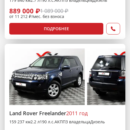
179 840 км
2.7 л
190 л.с.
АКПП
5 владельцев
Дизель
889 000 ₽
1 089 000 ₽
от 11 212 ₽/мес. без взноса
ПОДРОБНЕЕ
Land Rover Freelander
2011 год
159 237 км
2.2 л
190 л.с.
АКПП
3 владельца
Дизель