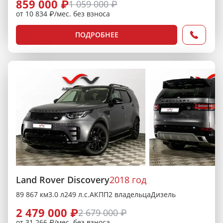
859 000 ₽
1 059 000 ₽
от 10 834 ₽/мес. без взноса
ПОДРОБНЕЕ
Land Rover Discovery
2018 год
89 867 км
3.0 л
249 л.с.
АКПП
2 владельца
Дизель
2 479 000 ₽
2 679 000 ₽
от 31 266 ₽/мес. без взноса