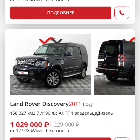
ПОДРОБНЕЕ
Land Rover Discovery
2011 год
158 327 км
2.7 л
190 л.с.
АКПП
4 владельца
Дизель
1 029 000 ₽
1 229 000 ₽
от 12 978 ₽/мес. без взноса