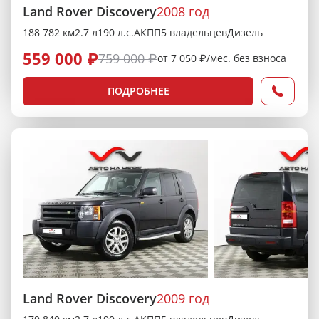
Land Rover Discovery
2008 год
188 782 км
2.7 л
190 л.с.
АКПП
5 владельцев
Дизель
559 000 ₽
759 000 ₽
от 7 050 ₽/мес. без взноса
ПОДРОБНЕЕ
Land Rover Discovery
2009 год