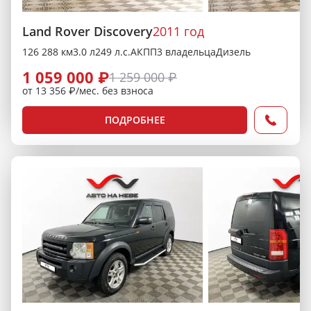
Land Rover Discovery
2011 год
126 288 км
3.0 л
249 л.с.
АКПП
3 владельца
Дизель
1 059 000 ₽
1 259 000 ₽
от 13 356 ₽/мес. без взноса
ПОДРОБНЕЕ