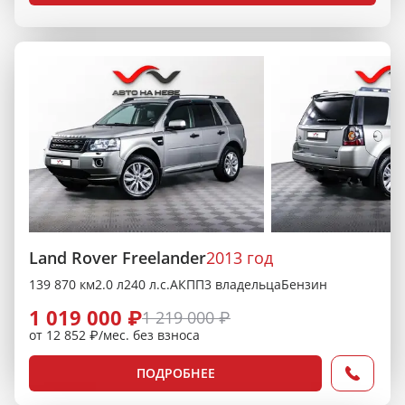
Land Rover Freelander
2013 год
139 870 км
2.0 л
240 л.с.
АКПП
3 владельца
Бензин
1 019 000 ₽
1 219 000 ₽
от 12 852 ₽/мес. без взноса
ПОДРОБНЕЕ