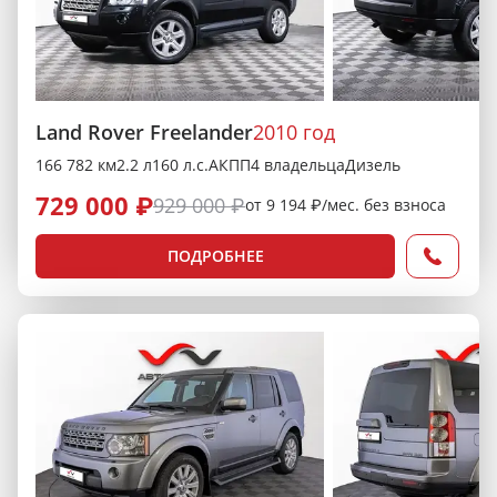
Land Rover Freelander
2010 год
166 782 км
2.2 л
160 л.с.
АКПП
4 владельца
Дизель
729 000 ₽
929 000 ₽
от 9 194 ₽/мес. без взноса
ПОДРОБНЕЕ