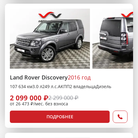
Land Rover Discovery
2016 год
107 634 км
3.0 л
249 л.с.
АКПП
2 владельца
Дизель
2 099 000 ₽
2 299 000 ₽
от 26 473 ₽/мес. без взноса
ПОДРОБНЕЕ