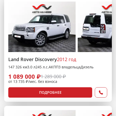
Land Rover Discovery
2012 год
147 326 км
3.0 л
245 л.с.
АКПП
3 владельца
Дизель
1 089 000 ₽
1 289 000 ₽
от 13 735 ₽/мес. без взноса
ПОДРОБНЕЕ