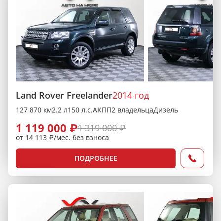
Land Rover Freelander
2014 год
127 870 км
2.2 л
150 л.с.
АКПП
2 владельца
Дизель
1 119 000 ₽
1 319 000 ₽
от 14 113 ₽/мес. без взноса
ПОДРОБНЕЕ