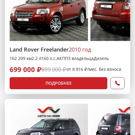
Land Rover Freelander
2010 год
162 209 км
2.2 л
160 л.с.
АКПП
3 владельца
Дизель
699 000 ₽
899 000 ₽
от 8 816 ₽/мес. без взноса
ПОДРОБНЕЕ