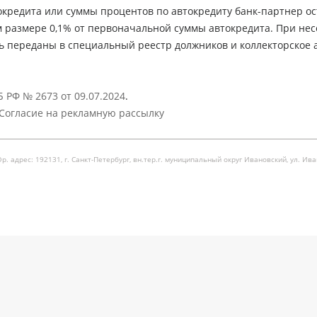
кредита или суммы процентов по автокредиту банк-партнер ос
м размере 0,1% от первоначальной суммы автокредита. При не
ь переданы в специальный реестр должников и коллекторское а
 РФ № 2673 от 09.07.2024
.
Согласие на рекламную рассылку
рес: 192131, г. Санкт-Петербург, вн.тер.г. муниципальный округ Ивановский, ул. Ивановска