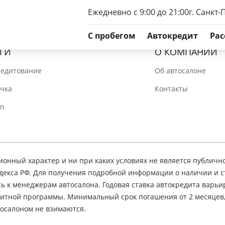
Ежедневно с 9:00 до 21:00
г. Санкт-
C пробегом
Автокредит
Рас
ГИ
О КОМПАНИИ
редитование
Об автосалоне
очка
Контакты
In
нный характер и ни при каких условиях не является публичн
декса РФ. Для получения подробной информации о наличии и 
сь к менеджерам автосалона. Годовая ставка автокредита варьир
едитной программы. Минимальный срок погашения от 2 месяцев
осалоном не взимаются.