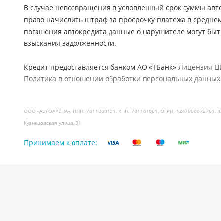
В случае невозвращения в условленный срок суммы авто
право начислить штраф за просрочку платежа в средне
погашения автокредита данные о нарушителе могут быт
взыскания задолженности.
Кредит предоставляется банком АО «ТБанк»
Лицензия ЦБ
Политика в отношении обработки персональных данных
ООО «АВТОАРЕНА», ИНН: 7811800191, КПП: 781101001, ОГРН: 1247800072761, Юр. ад
Кузнецовская улица, 31
Принимаем к оплате: