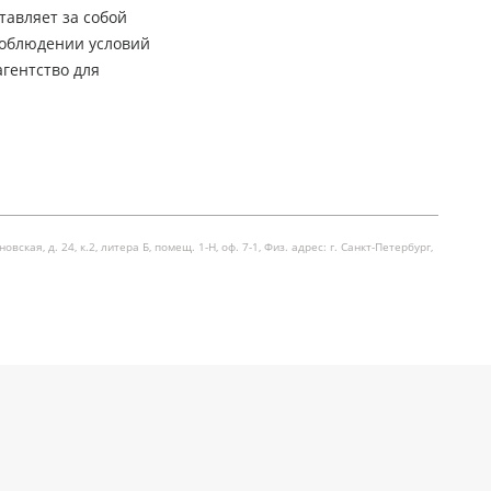
тавляет за собой
соблюдении условий
гентство для
я, д. 24, к.2, литера Б, помещ. 1-Н, оф. 7-1, Физ. адрес: г. Санкт-Петербург,