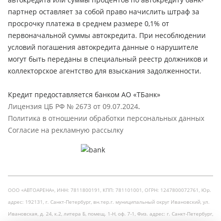
партнер оставляет за собой право начислить штраф за
просрочку платежа в среднем размере 0,1% от
первоначальной суммы автокредита. При несоблюдении
условий погашения автокредита данные о нарушителе
могут быть переданы в специальный реестр должников и
коллекторское агентство для взыскания задолженности.
Кредит предоставляется банком АО «ТБанк»
Лицензия ЦБ РФ № 2673 от 09.07.2024
.
Политика в отношении обработки персональных данных
Согласие на рекламную рассылку
ООО «АВТОАРЕНА», ИНН: 7811800191, КПП: 781101001, ОГРН: 1247800072761, Юр.
адрес: 192131, г. Санкт-Петербург, вн.тер.г. муниципальный округ Ивановский, ул.
Ивановская, д. 24, к.2, литера Б, помещ. 1-Н, оф. 7-1, Физ. адрес: г. Санкт-Петербург,