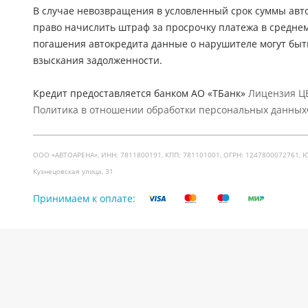
В случае невозвращения в условленный срок суммы авто
право начислить штраф за просрочку платежа в средне
погашения автокредита данные о нарушителе могут быт
взыскания задолженности.
Кредит предоставляется банком АО «ТБанк»
Лицензия ЦБ
Политика в отношении обработки персональных данных
ООО «АВТОАРЕНА», ИНН: 7811800191, КПП: 781101001, ОГРН: 1247800072761, Юр. ад
Кузнецовская улица, 31
Принимаем к оплате: