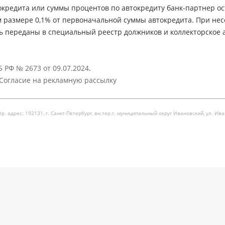
кредита или суммы процентов по автокредиту банк-партнер ос
м размере 0,1% от первоначальной суммы автокредита. При не
ь переданы в специальный реестр должников и коллекторское а
 РФ № 2673 от 09.07.2024
.
Согласие на рекламную рассылку
рес: 192131, г. Санкт-Петербург, вн.тер.г. муниципальный округ Ивановский, ул. Ивановска