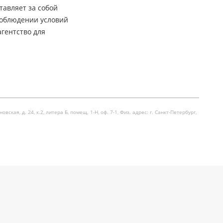
тавляет за собой
соблюдении условий
гентство для
я, д. 24, к.2, литера Б, помещ. 1-Н, оф. 7-1, Физ. адрес: г. Санкт-Петербург,