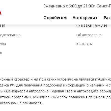
Ежедневно с 9:00 до 21:00
г. Санкт-
C пробегом
Автокредит
Рас
ГИ
О КОМПАНИИ
редитование
Об автосалоне
очка
Контакты
In
нный характер и ни при каких условиях не является публичн
декса РФ. Для получения подробной информации о наличии и 
сь к менеджерам автосалона. Годовая ставка автокредита варьир
едитной программы. Минимальный срок погашения от 2 месяцев
осалоном не взимаются.