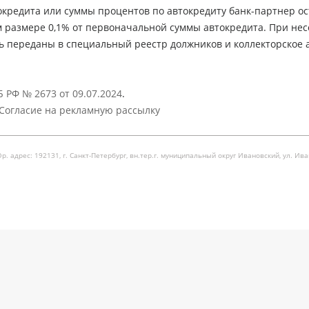
кредита или суммы процентов по автокредиту банк-партнер ос
м размере 0,1% от первоначальной суммы автокредита. При не
ь переданы в специальный реестр должников и коллекторское а
 РФ № 2673 от 09.07.2024
.
Согласие на рекламную рассылку
рес: 192131, г. Санкт-Петербург, вн.тер.г. муниципальный округ Ивановский, ул. Ивановска