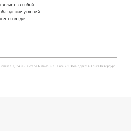
тавляет за собой
соблюдении условий
гентство для
я, д. 24, к.2, литера Б, помещ. 1-Н, оф. 7-1, Физ. адрес: г. Санкт-Петербург,