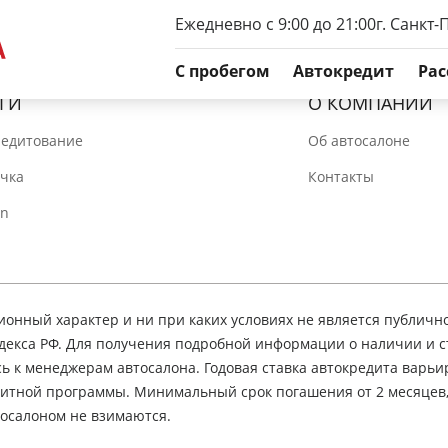
Ежедневно с 9:00 до 21:00
г. Санкт-
C пробегом
Автокредит
Рас
ГИ
О КОМПАНИИ
редитование
Об автосалоне
очка
Контакты
In
нный характер и ни при каких условиях не является публичн
декса РФ. Для получения подробной информации о наличии и 
сь к менеджерам автосалона. Годовая ставка автокредита варьир
едитной программы. Минимальный срок погашения от 2 месяцев
осалоном не взимаются.