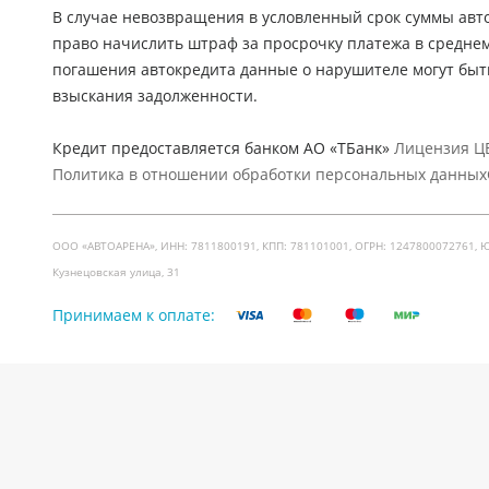
В случае невозвращения в условленный срок суммы авто
право начислить штраф за просрочку платежа в средне
погашения автокредита данные о нарушителе могут быт
взыскания задолженности.
Кредит предоставляется банком АО «ТБанк»
Лицензия ЦБ
Политика в отношении обработки персональных данных
ООО «АВТОАРЕНА», ИНН: 7811800191, КПП: 781101001, ОГРН: 1247800072761, Юр. ад
Кузнецовская улица, 31
Принимаем к оплате: