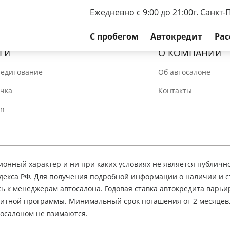
Ежедневно с 9:00 до 21:00
г. Санкт-
C пробегом
Автокредит
Рас
ГИ
О КОМПАНИИ
редитование
Об автосалоне
очка
Контакты
In
нный характер и ни при каких условиях не является публичн
декса РФ. Для получения подробной информации о наличии и 
сь к менеджерам автосалона. Годовая ставка автокредита варьир
едитной программы. Минимальный срок погашения от 2 месяцев
осалоном не взимаются.