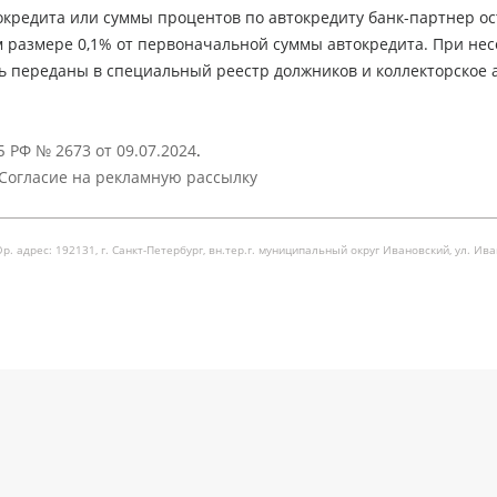
кредита или суммы процентов по автокредиту банк-партнер ос
м размере 0,1% от первоначальной суммы автокредита. При не
ь переданы в специальный реестр должников и коллекторское а
 РФ № 2673 от 09.07.2024
.
Согласие на рекламную рассылку
рес: 192131, г. Санкт-Петербург, вн.тер.г. муниципальный округ Ивановский, ул. Ивановска