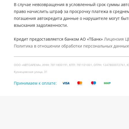
В случае невозвращения в условленный срок суммы авто
право начислить штраф за просрочку платежа в средне
погашения автокредита данные о нарушителе могут быт
взыскания задолженности.
Кредит предоставляется банком АО «ТБанк»
Лицензия ЦБ
Политика в отношении обработки персональных данных
ООО «АВТОАРЕНА», ИНН: 7811800191, КПП: 781101001, ОГРН: 1247800072761, Юр. ад
Кузнецовская улица, 31
Принимаем к оплате: