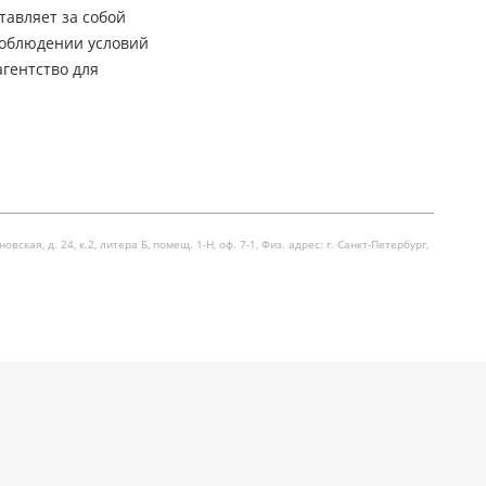
тавляет за собой
соблюдении условий
гентство для
я, д. 24, к.2, литера Б, помещ. 1-Н, оф. 7-1, Физ. адрес: г. Санкт-Петербург,