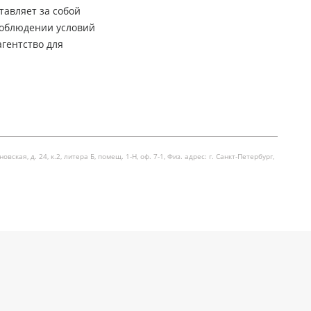
тавляет за собой
соблюдении условий
гентство для
я, д. 24, к.2, литера Б, помещ. 1-Н, оф. 7-1, Физ. адрес: г. Санкт-Петербург,