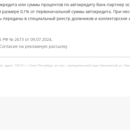
кредита или суммы процентов по автокредиту банк-партнер ос
м размере 0,1% от первоначальной суммы автокредита. При не
ь переданы в специальный реестр должников и коллекторское а
 РФ № 2673 от 09.07.2024
.
Согласие на рекламную рассылку
рес: 192131, г. Санкт-Петербург, вн.тер.г. муниципальный округ Ивановский, ул. Ивановска