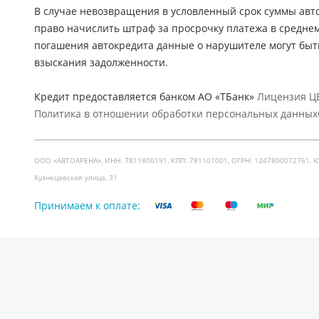
В случае невозвращения в условленный срок суммы авто
право начислить штраф за просрочку платежа в средне
погашения автокредита данные о нарушителе могут быт
взыскания задолженности.
Кредит предоставляется банком АО «ТБанк»
Лицензия ЦБ
Политика в отношении обработки персональных данных
ООО «АВТОАРЕНА», ИНН: 7811800191, КПП: 781101001, ОГРН: 1247800072761, Юр. ад
Кузнецовская улица, 31
Принимаем к оплате: