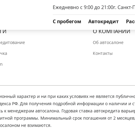
Ежедневно с 9:00 до 21:00
г. Санкт-
C пробегом
Автокредит
Рас
ГИ
О КОМПАНИИ
редитование
Об автосалоне
очка
Контакты
In
нный характер и ни при каких условиях не является публичн
декса РФ. Для получения подробной информации о наличии и 
сь к менеджерам автосалона. Годовая ставка автокредита варьир
едитной программы. Минимальный срок погашения от 2 месяцев
осалоном не взимаются.