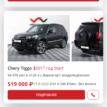
Chery Tiggo 3
2017 год Start
94 976 км
1.6 л
126 л.с.
Вариатор
1 владелец
Бензин
519 000 ₽
719 000 ₽
от 6 546 ₽/мес. без взноса
ПОДРОБНЕЕ