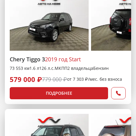
Chery Tiggo 3
2019 год Start
73 553 км
1.6 л
126 л.с.
МКПП
2 владельца
Бензин
579 000 ₽
779 000 ₽
от 7 303 ₽/мес. без взноса
ПОДРОБНЕЕ