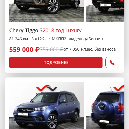
Chery Tiggo 3
2018 год Luxury
81 246 км
1.6 л
126 л.с.
МКПП
2 владельца
Бензин
559 000 ₽
759 000 ₽
от 7 050 ₽/мес. без взноса
ПОДРОБНЕЕ