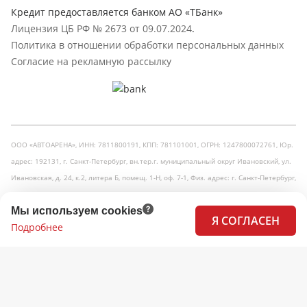
Кредит предоставляется банком АО «ТБанк»
Лицензия ЦБ РФ № 2673 от 09.07.2024
.
Политика в отношении обработки персональных данных
Согласие на рекламную рассылку
ООО «АВТОАРЕНА», ИНН: 7811800191, КПП: 781101001, ОГРН: 1247800072761, Юр.
адрес: 192131, г. Санкт-Петербург, вн.тер.г. муниципальный округ Ивановский, ул.
Ивановская, д. 24, к.2, литера Б, помещ. 1-Н, оф. 7-1, Физ. адрес: г. Санкт-Петербург,
Кузнецовская улица, 31
Мы используем cookies
Я СОГЛАСЕН
Принимаем к оплате:
Подробнее